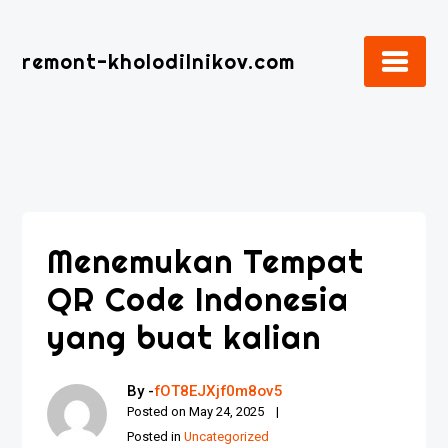
Skip
to
remont-kholodilnikov.com
content
Menemukan Tempat
QR Code Indonesia
yang buat kalian
By -
fOT8EJXjf0m8ov5
Posted on
May 24, 2025
Posted in
Uncategorized