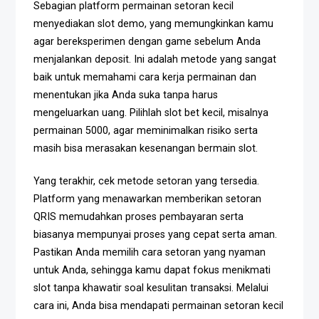
Sebagian platform permainan setoran kecil
menyediakan slot demo, yang memungkinkan kamu
agar bereksperimen dengan game sebelum Anda
menjalankan deposit. Ini adalah metode yang sangat
baik untuk memahami cara kerja permainan dan
menentukan jika Anda suka tanpa harus
mengeluarkan uang. Pilihlah slot bet kecil, misalnya
permainan 5000, agar meminimalkan risiko serta
masih bisa merasakan kesenangan bermain slot.
Yang terakhir, cek metode setoran yang tersedia.
Platform yang menawarkan memberikan setoran
QRIS memudahkan proses pembayaran serta
biasanya mempunyai proses yang cepat serta aman.
Pastikan Anda memilih cara setoran yang nyaman
untuk Anda, sehingga kamu dapat fokus menikmati
slot tanpa khawatir soal kesulitan transaksi. Melalui
cara ini, Anda bisa mendapati permainan setoran kecil