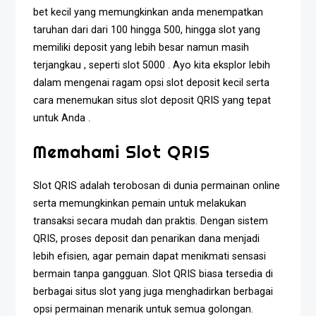
bet kecil yang memungkinkan anda menempatkan
taruhan dari dari 100 hingga 500, hingga slot yang
memiliki deposit yang lebih besar namun masih
terjangkau , seperti slot 5000 . Ayo kita eksplor lebih
dalam mengenai ragam opsi slot deposit kecil serta
cara menemukan situs slot deposit QRIS yang tepat
untuk Anda .
Memahami Slot QRIS
Slot QRIS adalah terobosan di dunia permainan online
serta memungkinkan pemain untuk melakukan
transaksi secara mudah dan praktis. Dengan sistem
QRIS, proses deposit dan penarikan dana menjadi
lebih efisien, agar pemain dapat menikmati sensasi
bermain tanpa gangguan. Slot QRIS biasa tersedia di
berbagai situs slot yang juga menghadirkan berbagai
opsi permainan menarik untuk semua golongan.