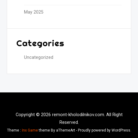
May 2025
Categories
Uncategorized
Copyright © 2026 remont-kholodilnikov.com. All Right
Reserved.
Theme :
Inx Game
theme By aThemeArt - Proudly powered by WordPress.