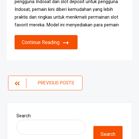
pengguna Indosat dan slot deposit untuk pengguna
Indosat, pemain kini diberi kemudahan yang lebih
praktis dan ringkas untuk menikmati permainan slot
favorit mereka. Model ini menyediakan para pemain
Continue Reading
Posts
PREVIOUS POSTS
navigation
Search
Search