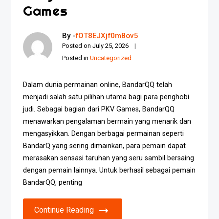
Games
By -
fOT8EJXjf0m8ov5
Posted on
July 25, 2026
Posted in
Uncategorized
Dalam dunia permainan online, BandarQQ telah
menjadi salah satu pilihan utama bagi para penghobi
judi. Sebagai bagian dari PKV Games, BandarQQ
menawarkan pengalaman bermain yang menarik dan
mengasyikkan. Dengan berbagai permainan seperti
BandarQ yang sering dimainkan, para pemain dapat
merasakan sensasi taruhan yang seru sambil bersaing
dengan pemain lainnya. Untuk berhasil sebagai pemain
BandarQQ, penting
Continue Reading