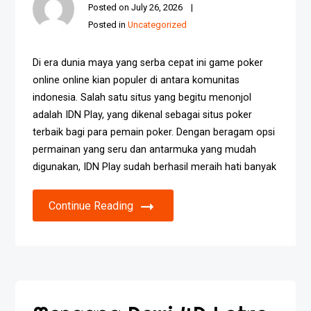
Posted on
July 26, 2026
Posted in
Uncategorized
Di era dunia maya yang serba cepat ini game poker
online online kian populer di antara komunitas
indonesia. Salah satu situs yang begitu menonjol
adalah IDN Play, yang dikenal sebagai situs poker
terbaik bagi para pemain poker. Dengan beragam opsi
permainan yang seru dan antarmuka yang mudah
digunakan, IDN Play sudah berhasil meraih hati banyak
Continue Reading