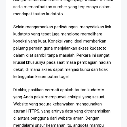
serta memanfaatkan sumber yang terpercaya dalam
mendapat tautan kudatoto.
Selain mengamankan perlindungan, menyediakan link
kudatoto yang tepat juga menolong memelihara
koneksi yang kuat. Koneksi yang ideal memberikan
peluang pemain guna menjalankan akses kudatoto
dalam kilat sambil tanpa masalah. Perkara ini sangat
krusial khususnya pada saat masa pembagian hadiah
dekat, di mana akses dapat menjadi kunci dari tidak
ketinggalan kesempatan togel.
Di akhir, pastikan cermati apakah tautan kudatoto
yang Anda pakai mempunyai enkripsi yang sesuai.
Website yang secure kebanyakan menggunakan
aturan HTTPS, yang artinya data yang ditransmisikan
di antara pengguna dari website aman. Dengan
mendalami unsur keamanan itu, anggota mampu