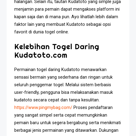
halangan. Selain itu, tautan Kudatoto yang simple juga
menjamin para pemain dapat mengakses platform ini
kapan saja dan di mana pun. Ayo lihatlah lebih dalam
faktor lain yang membuat Kudatoto sebagai opsi
favorit di dunia togel online.
Kelebihan Togel Daring
Kudatoto.com
Permainan togel daring Kudatoto menawarkan
sensasi bermain yang sederhana dan ringan untuk
seluruh penggemar togel. Melalui sistem berbasis
user-friendly, pengguna bisa melaksanakan masuk
kudatoto secara cepat dan tanpa kesulitan.
https://www.pingmybag.com/
Proses pendaftaran
yang sangat simpel serta cepat memungkinkan
pemain baru untuk segera bergabung serta menikmati
berbagai jenis permainan yang ditawarkan. Dukungan