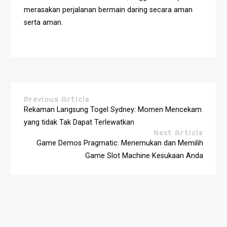
merasakan perjalanan bermain daring secara aman
serta aman.
Previous Article
Rekaman Langsung Togel Sydney: Momen Mencekam
yang tidak Tak Dapat Terlewatkan
Next Article
Game Demos Pragmatic: Menemukan dan Memilih
Game Slot Machine Kesukaan Anda