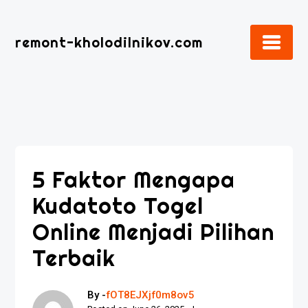
Skip
to
remont-kholodilnikov.com
content
5 Faktor Mengapa
Kudatoto Togel
Online Menjadi Pilihan
Terbaik
By -
fOT8EJXjf0m8ov5