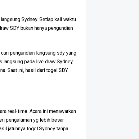
 langsung Sydney. Setiap kali waktu
e draw SDY bukan hanya pengundian
i-cari pengundian langsung sdy yang
es langsung pada live draw Sydney,
. Saat ini, hasil dari togel SDY
.
ra real-time. Acara ini menawarkan
ri pengalaman yg lebih besar
asil jatuhnya togel Sydney tanpa