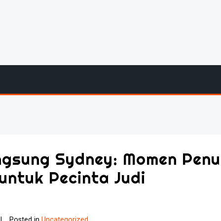
ngsung Sydney: Momen Pen
untuk Pecinta Judi
Posted in
Uncategorized