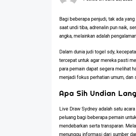
Bagi beberapa penjudi, tak ada yang
saat undi tiba, adrenalin pun naik,
angka, melainkan adalah pengalaman 
Dalam dunia judi togel sdy, kecepat
tercepat untuk agar mereka pasti me
para pemain dapat segera melihat has
menjadi fokus perhatian umum, dan
Apa Sih Undian Lan
Live Draw Sydney adalah satu acara
peluang bagi beberapa pemain untu
mendebarkan serta transparan. Melal
menunggu informasi dari sumber dari