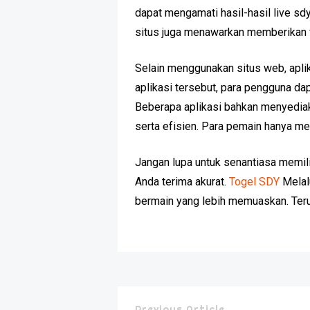
dapat mengamati hasil-hasil live sdy
situs juga menawarkan memberikan fi
Selain menggunakan situs web, aplika
aplikasi tersebut, para pengguna d
Beberapa aplikasi bahkan menyediaka
serta efisien. Para pemain hanya m
Jangan lupa untuk senantiasa memilih
Anda terima akurat.
Togel SDY
Melalu
bermain yang lebih memuaskan. Teru
Previous Article