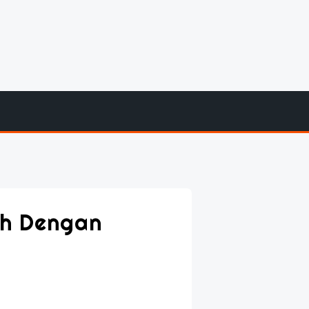
uh Dengan