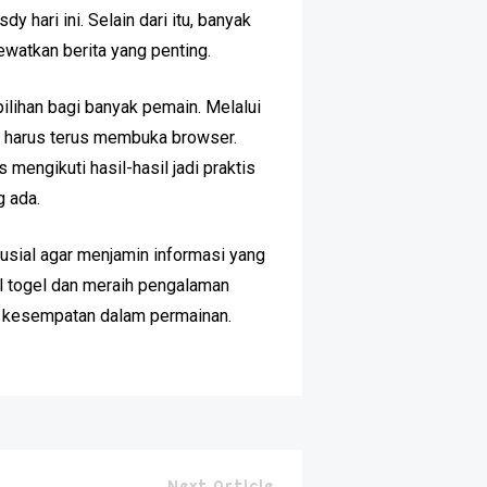
 hari ini. Selain dari itu, banyak
ewatkan berita yang penting.
pilihan bagi banyak pemain. Melalui
pa harus terus membuka browser.
engikuti hasil-hasil jadi praktis
g ada.
rusial agar menjamin informasi yang
il togel dan meraih pengalaman
an kesempatan dalam permainan.
Next Article