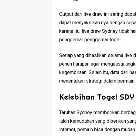
Output dari live draw ini sering dap
dapat menyaksikan nya dengan cepat
karena itu, live draw Sydney tidak 
penggemar penggemar togel.
Setiap yang dihasilkan selama live
penuh harapan agar menguasai angk
kegembiraan. Selain itu, data dari 
menentukan strategi dalam bermain 
Kelebihan Togel SDY
Taruhan Sydney memberikan berbagai
ialah kemudahan yang diberikan yang
internet, pemain bisa dengan mudah