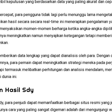
 keputusan yang berdasarkan data yang paling akurat dan cep
tercepat, para pengguna tidak lagi perlu menunggu lama mengeta
ikan hasil secara secara real-time ini menerapkan pengalaman 
 menyaksikan momen-momen berharga ketika angka-angka dipilih 
ak hanya meningkatkan namun menyajikan ketegangan tetapi membe
mkan.
memberikan data lengkap yang dapat dianalisis oleh para. Dengan
mnya, para pemain dapat meningkatkan strategi mereka pada per
pi termasuk melibatkan perhitungan dan analisis mendalam, menj
dunia ini.
n Hasil Sdy
dy, para penjudi dapat memanfaatkan berbagai situs resmi yang 
satunya cara yang paling sangat digemari adalah dari mengunjungi