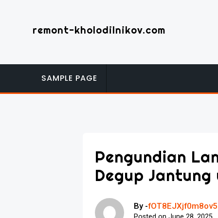
Skip
to
remont-kholodilnikov.com
content
SAMPLE PAGE
Pengundian La
Degup Jantung 
By -
fOT8EJXjf0m8ov5
Posted on
June 28, 2025