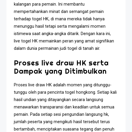
kalangan para pemain. Ini membantu
mempertahankan minat dan semangat pemain
terhadap togel HK, di mana mereka tidak hanya
menunggu hasil tetapi serta mengalami momen
istimewa saat angka-angka ditarik. Dengan kara ini,
live togel HK memainkan peran yang amat signifikan
dalam dunia permainan judi togel di tanah air.
Proses live draw HK serta
Dampak yang Ditimbulkan
Proses live draw HK adalah momen yang ditunggu-
tunggu oleh para pencinta togel hongkong. Setiap kali
hasil undian yang ditayangkan secara langsung
menawarkan transparansi dan keadilan untuk semua
pemain. Pada setiap sesi pengundian langsung hk,
jumlah peserta yang mengikuti hasil tersebut terus
bertambah, menciptakan suasana tegang dan penuh