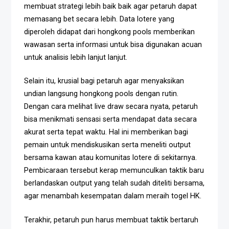
membuat strategi lebih baik baik agar petaruh dapat
memasang bet secara lebih. Data lotere yang
diperoleh didapat dari hongkong pools memberikan
wawasan serta informasi untuk bisa digunakan acuan
untuk analisis lebih lanjut lanjut.
Selain itu, krusial bagi petaruh agar menyaksikan
undian langsung hongkong pools dengan rutin.
Dengan cara melihat live draw secara nyata, petaruh
bisa menikmati sensasi serta mendapat data secara
akurat serta tepat waktu. Hal ini memberikan bagi
pemain untuk mendiskusikan serta meneliti output
bersama kawan atau komunitas lotere di sekitarnya.
Pembicaraan tersebut kerap memunculkan taktik baru
berlandaskan output yang telah sudah diteliti bersama,
agar menambah kesempatan dalam meraih togel HK.
Terakhir, petaruh pun harus membuat taktik bertaruh