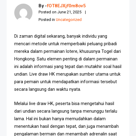
By -
fOT8EJXjf0m8ov5
Posted on
June 21, 2025
Posted in
Uncategorized
Di zaman digital sekarang, banyak individu yang
mencari metode untuk memperbaiki peluang pribadi
mereka dalam permainan lotere, khususnya Togel dari
Hongkong. Satu elemen penting di dalam permainan
ini adalah informasi yang tepat dan mutakhir soal hasil
undian. Live draw HK merupakan sumber utama untuk
para pemain untuk mendapatkan informasi tersebut
secara langsung dan waktu nyata.
Melalui live draw HK, peserta bisa mengetahui hasil
dari undian secara langsung tanpa menunggu terlalu
lama. Hal ini bukan hanya memudahkan dalam
menentukan hasil dengan tepat, dan juga menambah
pengalaman bermain dan menambah adrenalin saat