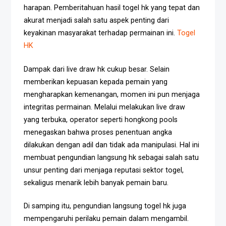
harapan. Pemberitahuan hasil togel hk yang tepat dan
akurat menjadi salah satu aspek penting dari
keyakinan masyarakat terhadap permainan ini.
Togel
HK
Dampak dari live draw hk cukup besar. Selain
memberikan kepuasan kepada pemain yang
mengharapkan kemenangan, momen ini pun menjaga
integritas permainan. Melalui melakukan live draw
yang terbuka, operator seperti hongkong pools
menegaskan bahwa proses penentuan angka
dilakukan dengan adil dan tidak ada manipulasi. Hal ini
membuat pengundian langsung hk sebagai salah satu
unsur penting dari menjaga reputasi sektor togel,
sekaligus menarik lebih banyak pemain baru.
Di samping itu, pengundian langsung togel hk juga
mempengaruhi perilaku pemain dalam mengambil.