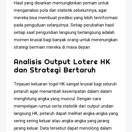
Hasil yang disiarkan memungkinkan pemain untuk
menganalisis pola dan statistik sebelumnya, agar
mereka bisa membuat prediksi yang lebih terinformasi
pada penguduan selanjutnya. Setiap perubahan hasil
setiap saat pengundian langsung berlangsung adalah
momen krusial bagi banyak orang untuk merenungkan
strategi bermain mereka di masa depan.
Analisis Output Lotere HK
dan Strategi Bertaruh
Tinjauan keluaran togel HK sangat krusial bagi seluruh
petaruh agar menambah kesempatan dalam dalam
menghitung angka yang muncul. Dengan cara
mempelajari rumus serta statistik dari output undian
langsung HK, petaruh dapat melihat angka-angka yang
sering sering keluar atau angka-angka yang jarang
jarang keluar. Data tersebut dapat menolong dalam