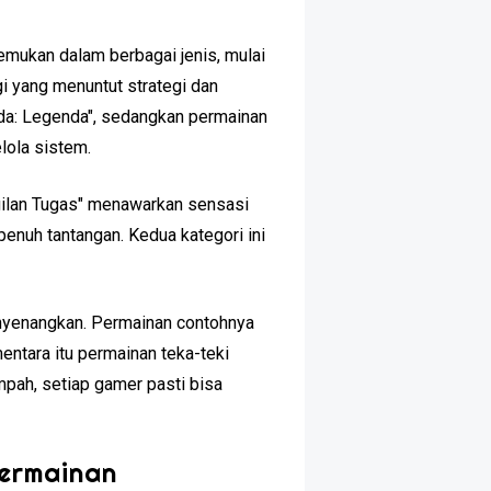
emukan dalam berbagai jenis, mulai
i yang menuntut strategi dan
da: Legenda", sedangkan permainan
lola sistem.
ggilan Tugas" menawarkan sensasi
enuh tantangan. Kedua kategori ini
enyenangkan. Permainan contohnya
ntara itu permainan teka-teki
pah, setiap gamer pasti bisa
Permainan