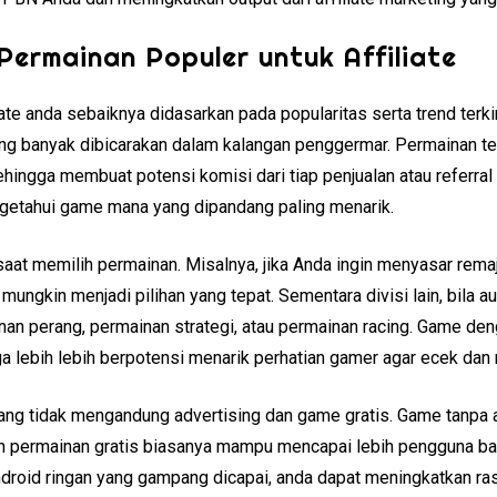
ermainan Populer untuk Affiliate
te anda sebaiknya didasarkan pada popularitas serta trend terki
ng banyak dibicarakan dalam kalangan penggermar. Permainan t
ehingga membuat potensi komisi dari tiap penjualan atau referral
ngetahui game mana yang dipandang paling menarik.
aat memilih permainan. Misalnya, jika Anda ingin menyasar rema
mungkin menjadi pilihan yang tepat. Sementara divisi lain, bila
an perang, permainan strategi, atau permainan racing. Game de
a lebih lebih berpotensi menarik perhatian gamer agar ecek dan
yang tidak mengandung advertising dan game gratis. Game tanpa
 dan permainan gratis biasanya mampu mencapai lebih pengguna
droid ringan yang gampang dicapai, anda dapat meningkatkan rasio