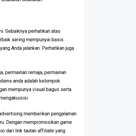
ni. Sebaiknya perhatikan atas
erbaik sering mempunyai basis
 yang Anda jalankan. Perhatikan juga
ja, permainan remaja, permainan
 audiens anda adalah kelompok
ngan mempunya visual bagus serta
 mengakuisisi.
 advertising memberikan pengalaman
 baru. Dengan mempromosikan game
 dari link tautan affiliate yang