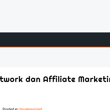
twork dan Affiliate Marketi
Posted in
Uncategorized