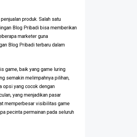
penjualan produk. Salah satu
ringan Blog Pribadi bisa memberikan
 beberapa marketer guna
gan Blog Pribadi terbaru dalam
nis game, baik yang game luring
ang semakin melimpahnya pilihan,
ka opsi yang cocok dengan
ulan, yang menjadikan pasar
pat memperbesar visibilitas game
apa pecinta permainan pada seluruh