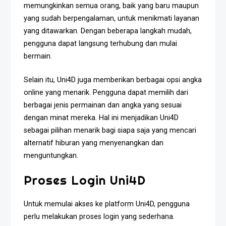
memungkinkan semua orang, baik yang baru maupun
yang sudah berpengalaman, untuk menikmati layanan
yang ditawarkan. Dengan beberapa langkah mudah,
pengguna dapat langsung terhubung dan mulai
bermain.
Selain itu, Uni4D juga memberikan berbagai opsi angka
online yang menarik. Pengguna dapat memilih dari
berbagai jenis permainan dan angka yang sesuai
dengan minat mereka. Hal ini menjadikan Uni4D
sebagai pilihan menarik bagi siapa saja yang mencari
alternatif hiburan yang menyenangkan dan
menguntungkan.
Proses Login Uni4D
Untuk memulai akses ke platform Uni4D, pengguna
perlu melakukan proses login yang sederhana.