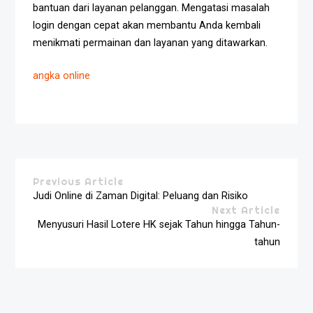
bantuan dari layanan pelanggan. Mengatasi masalah
login dengan cepat akan membantu Anda kembali
menikmati permainan dan layanan yang ditawarkan.
angka online
Previous Article
Judi Online di Zaman Digital: Peluang dan Risiko
Next Article
Menyusuri Hasil Lotere HK sejak Tahun hingga Tahun-
tahun