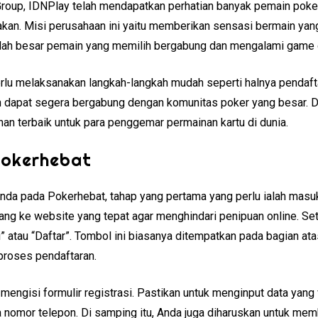
roup, IDNPlay telah mendapatkan perhatian banyak pemain poker
akan. Misi perusahaan ini yaitu memberikan sensasi bermain yan
mlah besar pemain yang memilih bergabung dan mengalami game d
rlu melaksanakan langkah-langkah mudah seperti halnya pendafta
 dapat segera bergabung dengan komunitas poker yang besar.
ihan terbaik untuk para penggemar permainan kartu di dunia.
Pokerhebat
nda pada Pokerhebat, tahap yang pertama yang perlu ialah masu
g ke website yang tepat agar menghindari penipuan online. Se
” atau “Daftar”. Tombol ini biasanya ditempatkan pada bagian a
proses pendaftaran.
mengisi formulir registrasi. Pastikan untuk menginput data yang 
rta nomor telepon. Di samping itu, Anda juga diharuskan untuk 