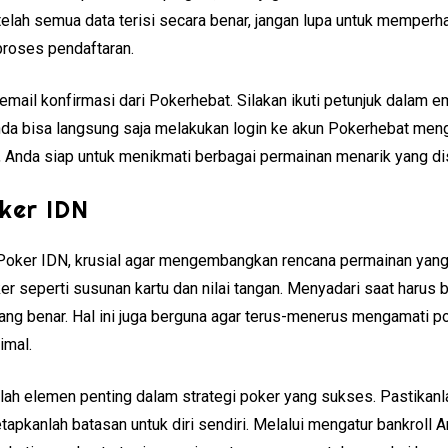
Setelah semua data terisi secara benar, jangan lupa untuk memperh
proses pendaftaran.
mail konfirmasi dari Pokerhebat. Silakan ikuti petunjuk dalam ema
 Anda bisa langsung saja melakukan login ke akun Pokerhebat m
, Anda siap untuk menikmati berbagai permainan menarik yang di
ker IDN
 Poker IDN, krusial agar mengembangkan rencana permainan yang 
r seperti susunan kartu dan nilai tangan. Menyadari saat harus 
 yang benar. Hal ini juga berguna agar terus-menerus mengamati
imal.
alah elemen penting dalam strategi poker yang sukses. Pastikan
etapkanlah batasan untuk diri sendiri. Melalui mengatur bankroll 