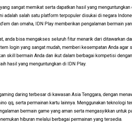
yang sangat memikat serta dapatkan hasil yang menguntungkan 
ini adalah salah satu platform terpopuler disukai di negara Indo
old’em dan omaha, IDN Play memberikan pengalaman bermain yang
, anda bisa mengakses seluruh fitur menarik dari ditawarkan dar
 sistem login yang sangat mudah, memberi kesempatan Anda agar
kan skill bermain Anda dan ikut dalam berbagai kompetisi dengan
raih hasil yang menguntungkan di IDN Play.
y
 gaming daring terbesar di kawasan Asia Tenggara, dengan mena
mino qq, serta permainan kartu lainnya. Menggunakan teknologi 
ngalaman bermain game yang aman serta mengasyikkan untuk pa
emukan hiburan melalui berbagai permainan yang tersedia.