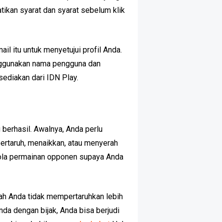
atikan syarat dan syarat sebelum klik
il itu untuk menyetujui profil Anda.
enggunakan nama pengguna dan
sediakan dari IDN Play.
berhasil. Awalnya, Anda perlu
bertaruh, menaikkan, atau menyerah
 pola permainan opponen supaya Anda
lah Anda tidak mempertaruhkan lebih
Anda dengan bijak, Anda bisa berjudi