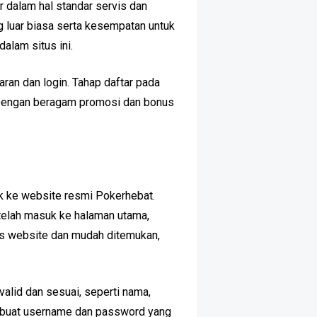
 dalam hal standar servis dan
g luar biasa serta kesempatan untuk
alam situs ini.
ran dan login. Tahap daftar pada
 Dengan beragam promosi dan bonus
k ke website resmi Pokerhebat.
telah masuk ke halaman utama,
tas website dan mudah ditemukan,
valid dan sesuai, seperti nama,
membuat username dan password yang