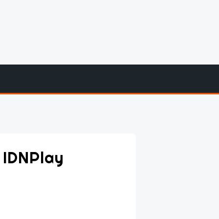
 IDNPlay