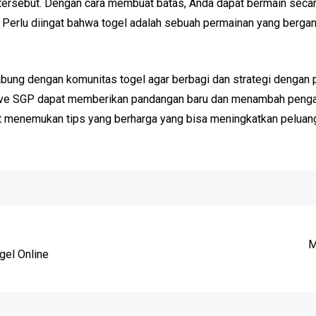
 tersebut. Dengan cara membuat batas, Anda dapat bermain secar
 Perlu diingat bahwa togel adalah sebuah permainan yang bergan
bung dengan komunitas togel agar berbagi dan strategi dengan p
 live SGP dapat memberikan pandangan baru dan menambah peng
 menemukan tips yang berharga yang bisa meningkatkan peluang
M
gel Online