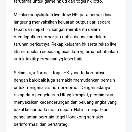
terutama untuk game hk 6d dan togel hk lotto.
Melalui menyaksikan live draw HK, para pemain bisa
langsung menyaksikan keluaran output dari secara
tepat dan cepat. Ini sangat membantu dalam
mendapatkan nomor jitu untuk digunakan dalam
taruhan berikutnya. Rekap keluaran hk serta rekap live
hk merupakan sepasang asal data yg amat dibutuhkan
untuk taktik permainan yg lebih baik.
Selain itu, informasi togel HK yang terkompilasi
dengan baik-baik juga semakin memudahkan pemain
untuk menganalisis nomor-nomor. Dengan adanya
rekap data pengeluaran HK yg komplet, pemain bisa
menyaksikan kecenderungan dan peluang angka yang
bakal keluar pada masa depan. Hal ini menjadikan
pengalaman bermain togel Hongkong semakin
berinformasi dan berstrategi.