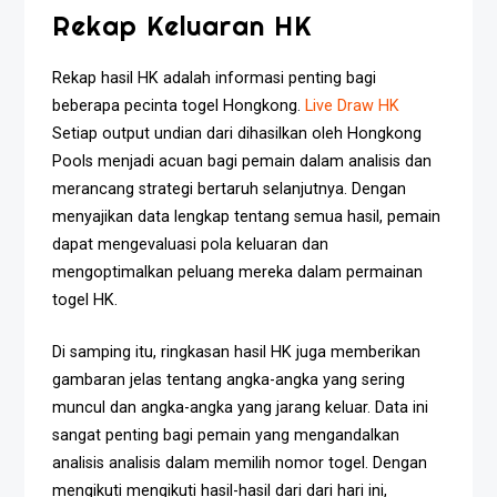
Rekap Keluaran HK
Rekap hasil HK adalah informasi penting bagi
beberapa pecinta togel Hongkong.
Live Draw HK
Setiap output undian dari dihasilkan oleh Hongkong
Pools menjadi acuan bagi pemain dalam analisis dan
merancang strategi bertaruh selanjutnya. Dengan
menyajikan data lengkap tentang semua hasil, pemain
dapat mengevaluasi pola keluaran dan
mengoptimalkan peluang mereka dalam permainan
togel HK.
Di samping itu, ringkasan hasil HK juga memberikan
gambaran jelas tentang angka-angka yang sering
muncul dan angka-angka yang jarang keluar. Data ini
sangat penting bagi pemain yang mengandalkan
analisis analisis dalam memilih nomor togel. Dengan
mengikuti mengikuti hasil-hasil dari dari hari ini,