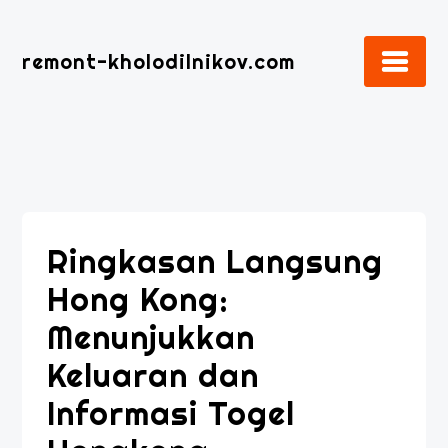
Skip
to
remont-kholodilnikov.com
content
Ringkasan Langsung
Hong Kong:
Menunjukkan
Keluaran dan
Informasi Togel