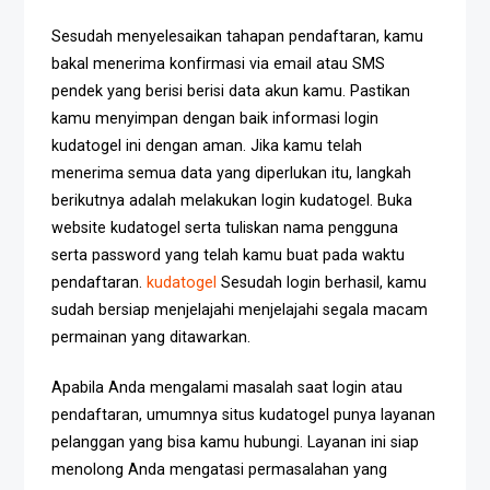
Sesudah menyelesaikan tahapan pendaftaran, kamu
bakal menerima konfirmasi via email atau SMS
pendek yang berisi berisi data akun kamu. Pastikan
kamu menyimpan dengan baik informasi login
kudatogel ini dengan aman. Jika kamu telah
menerima semua data yang diperlukan itu, langkah
berikutnya adalah melakukan login kudatogel. Buka
website kudatogel serta tuliskan nama pengguna
serta password yang telah kamu buat pada waktu
pendaftaran.
kudatogel
Sesudah login berhasil, kamu
sudah bersiap menjelajahi menjelajahi segala macam
permainan yang ditawarkan.
Apabila Anda mengalami masalah saat login atau
pendaftaran, umumnya situs kudatogel punya layanan
pelanggan yang bisa kamu hubungi. Layanan ini siap
menolong Anda mengatasi permasalahan yang