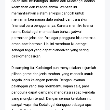
Salah satu keuntungan utama dari Kudatogel adalah
keamanan dan keandalannya. Website ini
memanfaatkan sistem enkripsi canggih untuk
menjamin keamanan data pribadi dan transaksi
finansial para penggunanya. Karena memiliki lisensi
resmi, Kudatogel memastikan bahwa jadwal
permainan jelas dan fair, agar pengguna bisa merasa
aman saat bermain. Hal ini membuat Kudatogel
sebagai togel yang dapat diandalkan yang sering
direkomendasikan.
Di samping itu, Kudatogel pun menyediakan sejumlah
pilihan game dan jenis taruhan, yang menarik untuk
segala jenis kalangan pemain. Dengan layanan
pelanggan yang siap membantu kapan saja, para
pengguna dapat gampang mengatasi setiap kendala
yang mungkin terjadi. Dengan semua kelebihan ini,
sangat wajar jika Kudatogel dianggap sebagai opsi