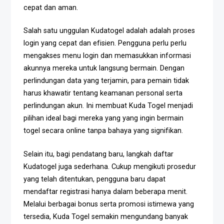
cepat dan aman.
Salah satu unggulan Kudatogel adalah adalah proses
login yang cepat dan efisien. Pengguna perlu perlu
mengakses menu login dan memasukkan informasi
akunnya mereka untuk langsung bermain. Dengan
perlindungan data yang terjamin, para pemain tidak
harus khawatir tentang keamanan personal serta
perlindungan akun. Ini membuat Kuda Togel menjadi
pilihan ideal bagi mereka yang yang ingin bermain
togel secara online tanpa bahaya yang signifikan.
Selain itu, bagi pendatang baru, langkah daftar
Kudatogel juga sederhana. Cukup mengikuti prosedur
yang telah ditentukan, pengguna baru dapat
mendaftar registrasi hanya dalam beberapa menit.
Melalui berbagai bonus serta promosi istimewa yang
tersedia, Kuda Togel semakin mengundang banyak