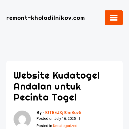
Skip
to
remont-kholodilnikov.com
content
Website Kudatogel
Andalan untuk
Pecinta Togel
By -
fOT8EJXjf0m8ov5
Posted on
July 16, 2025
Posted in
Uncategorized