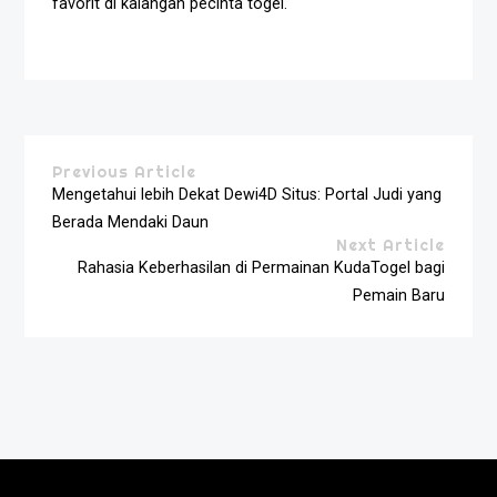
favorit di kalangan pecinta togel.
Previous Article
Mengetahui lebih Dekat Dewi4D Situs: Portal Judi yang
Berada Mendaki Daun
Next Article
Rahasia Keberhasilan di Permainan KudaTogel bagi
Pemain Baru