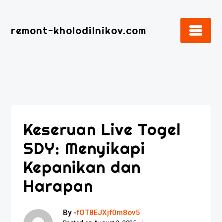
Skip
to
remont-kholodilnikov.com
content
Keseruan Live Togel
SDY: Menyikapi
Kepanikan dan
Harapan
By -
fOT8EJXjf0m8ov5