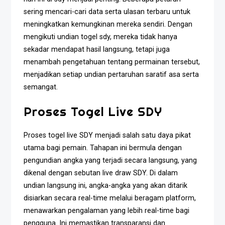
sering mencari-cari data serta ulasan terbaru untuk
meningkatkan kemungkinan mereka sendiri. Dengan
mengikuti undian togel sdy, mereka tidak hanya
sekadar mendapat hasil langsung, tetapi juga
menambah pengetahuan tentang permainan tersebut,
menjadikan setiap undian pertaruhan saratif asa serta
semangat.
Proses Togel Live SDY
Proses togel live SDY menjadi salah satu daya pikat
utama bagi pemain. Tahapan ini bermula dengan
pengundian angka yang terjadi secara langsung, yang
dikenal dengan sebutan live draw SDY. Di dalam
undian langsung ini, angka-angka yang akan ditarik
disiarkan secara real-time melalui beragam platform,
menawarkan pengalaman yang lebih real-time bagi
pengguna. Ini memastikan transparansi dan