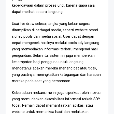
kepercayaan dalam proses undi, karena siapa saja
dapat melihat secara langsung.
Usai live draw selesai, angka yang keluar segera
ditampilkan di berbagai media, seperti website resmi
sidney pools dan media sosial. User dapat dengan
cepat mengecek hasilnya melalui pools sdy langsung
yang menyediakan informasi terbaru mengenai hasil
pengundian. Selain itu, sistem ini juga memberikan
kesempatan bagi pengguna untuk langsung
mengetahui apakah mereka menang bet atau tidak,
yang pastinya meningkatkan ketegangan dan harapan
mereka pada saat yang bersamaan.
Keberadaan mekanisme ini juga diperkuat oleh inovasi
yang memudahkan aksesibilitas informasi terkait SDY
togel. Pemain dapat memanfaatkan aplikasi atau
website untuk memeriksa hasil dan melakukan