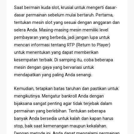
Saat bermain kuda slot, krusial untuk mengerti dasar-
dasar permainan sebelum mulai bertaruh. Pertama,
tentukan mesin slot yang sesuai dengan anggaran dan
selera Anda. Masing-masing mesin memiliki level
pembayaran yang berbeda, jadi jangan lupa untuk
mencari informasi tentang RTP (Return to Player)
untuk menentukan yang dapat memberikan
kesempatan terbaik. Di samping itu, coba beberapa
mesin dengan gaya yang bervariasi untuk
mendapatkan yang paling Anda senangi.
Kemudian, tetapkan batas taruhan dan pastikan untuk
mengikutinya. Mengatur bankroll Anda dengan
bijaksana sangat penting agar tidak terjebak dalam
permainan yang berlebihan. Tentukan seberapa
banyak Anda bersedia untuk kalah dan kapan harus
stop, baik saat kemenangan maupun kekalahan.
Dengan metode ini, Anda dapat mengalami permainan