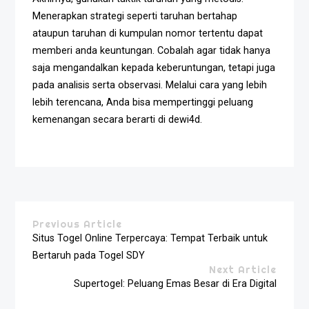
Menerapkan strategi seperti taruhan bertahap
ataupun taruhan di kumpulan nomor tertentu dapat
memberi anda keuntungan. Cobalah agar tidak hanya
saja mengandalkan kepada keberuntungan, tetapi juga
pada analisis serta observasi. Melalui cara yang lebih
lebih terencana, Anda bisa mempertinggi peluang
kemenangan secara berarti di dewi4d.
Previous Article
Situs Togel Online Terpercaya: Tempat Terbaik untuk
Bertaruh pada Togel SDY
Next Article
Supertogel: Peluang Emas Besar di Era Digital