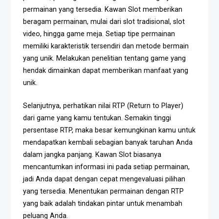
permainan yang tersedia. Kawan Slot memberikan
beragam permainan, mulai dari slot tradisional, slot
video, hingga game meja. Setiap tipe permainan
memiliki karakteristik tersendiri dan metode bermain
yang unik. Melakukan penelitian tentang game yang
hendak dimainkan dapat memberikan manfaat yang
unik.
Selanjutnya, perhatikan nilai RTP (Return to Player)
dari game yang kamu tentukan. Semakin tinggi
persentase RTP, maka besar kemungkinan kamu untuk
mendapatkan kembali sebagian banyak taruhan Anda
dalam jangka panjang. Kawan Slot biasanya
mencantumkan informasi ini pada setiap permainan,
jadi Anda dapat dengan cepat mengevaluasi pilihan
yang tersedia. Menentukan permainan dengan RTP
yang baik adalah tindakan pintar untuk menambah
peluang Anda.