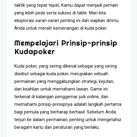
taktik yang tepat tepat, Kamu dapat menjadi pemain
yang lebih pede serta sukses di table. Mari kita
eksplorasi saran-saran penting ini dan siapkan dirimu
Anda untuk meraih kemenangan di kuda poker.
Mempelajari Prinsip-prinsip
Kudapoker
Kuda poker, yang sering dikenal sebagai yang sering
disebut sebagai kuda poker, merupakan sebuah
permainan yang menggabungkan strategi, kejutan,
dan keahlian untuk memahami lawan. Game ini
terkenal di kalangan penggemar judi online, dan
memahami prinsip-prinsipnya adalah langkah pertama
bagi pemula yang berharap berhasil. Sebelum Anda
terjun ke dalam permainan, penting untuk mengetahui
beragam kartu dan peraturan yang berlaku.