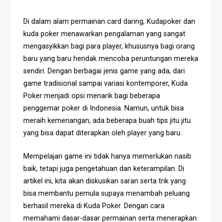
Di dalam alam permainan card daring, Kudapoker dan
kuda poker menawarkan pengalaman yang sangat
mengasyikkan bagi para player, khususnya bagi orang
baru yang baru hendak mencoba peruntungan mereka
sendiri. Dengan berbagai jenis game yang ada, dari
game tradisional sampai variasi kontemporer, Kuda
Poker menjadi opsi menarik bagi beberapa
penggemar poker di Indonesia. Namun, untuk bisa
meraih kemenangan, ada beberapa buah tips jitu jitu
yang bisa dapat diterapkan oleh player yang baru.
Mempelajari game ini tidak hanya memerlukan nasib
baik, tetapi juga pengetahuan dan keterampilan. Di
artikel ini, kita akan diskusikan saran serta trik yang
bisa membantu pemula supaya menambah peluang
berhasil mereka di Kuda Poker. Dengan cara
memahami dasar-dasar permainan serta menerapkan