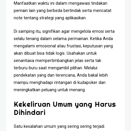
Manfaatkan waktu ini dalam mengawasi tindakan
pemain lain yang berbeda bertindak serta mencatat
note tentang strategi yang aplikasikan.
Di samping itu, signifikan agar mengelola emosi serta
selalu tenang dalam selama permainan. Ketika Anda
mengalami emosional atau frustasi, keputusan yang
akan dibuat bisa tidak logis. Usahakan untuk
senantiasa mempertimbangkan jelas serta tak
terburu-buru saat mengambil pilihan. Melalui
pendekatan yang dan terencana, Anda bakal lebih
mampu menghadapi rintangan di kudapoker dan
meningkatkan peluang untuk menang.
Kekeliruan Umum yang Harus
Dihindari
Satu kesalahan umum yang sering sering terjadi