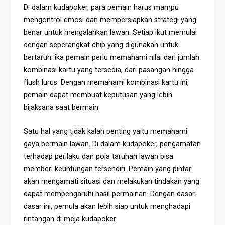
Di dalam kudapoker, para pemain harus mampu
mengontrol emosi dan mempersiapkan strategi yang
benar untuk mengalahkan lawan. Setiap ikut memulai
dengan seperangkat chip yang digunakan untuk
bertaruh. ika pemain perlu memahami nilai dari jumlah
kombinasi kartu yang tersedia, dari pasangan hingga
flush lurus. Dengan memahami kombinasi kartu ini,
pemain dapat membuat keputusan yang lebih
bijaksana saat bermain.
Satu hal yang tidak kalah penting yaitu memahami
gaya bermain lawan. Di dalam kudapoker, pengamatan
terhadap perilaku dan pola taruhan lawan bisa
memberi keuntungan tersendiri. Pemain yang pintar
akan mengamati situasi dan melakukan tindakan yang
dapat mempengaruhi hasil permainan. Dengan dasar-
dasar ini, pemula akan lebih siap untuk menghadapi
rintangan di meja kudapoker.