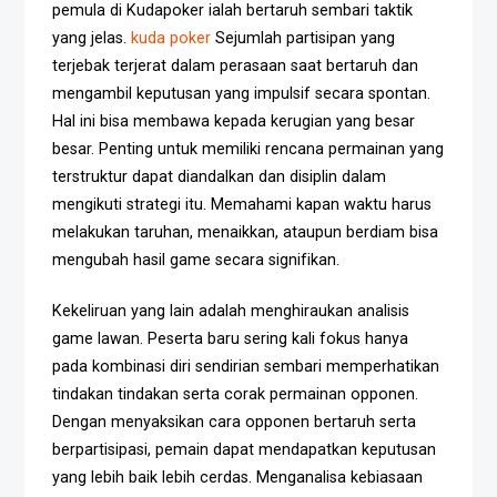
pemula di Kudapoker ialah bertaruh sembari taktik
yang jelas.
kuda poker
Sejumlah partisipan yang
terjebak terjerat dalam perasaan saat bertaruh dan
mengambil keputusan yang impulsif secara spontan.
Hal ini bisa membawa kepada kerugian yang besar
besar. Penting untuk memiliki rencana permainan yang
terstruktur dapat diandalkan dan disiplin dalam
mengikuti strategi itu. Memahami kapan waktu harus
melakukan taruhan, menaikkan, ataupun berdiam bisa
mengubah hasil game secara signifikan.
Kekeliruan yang lain adalah menghiraukan analisis
game lawan. Peserta baru sering kali fokus hanya
pada kombinasi diri sendirian sembari memperhatikan
tindakan tindakan serta corak permainan opponen.
Dengan menyaksikan cara opponen bertaruh serta
berpartisipasi, pemain dapat mendapatkan keputusan
yang lebih baik lebih cerdas. Menganalisa kebiasaan