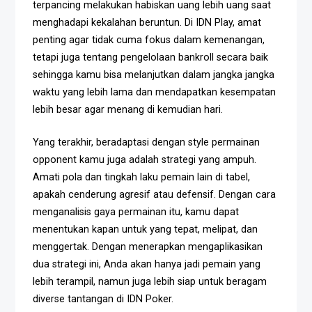
terpancing melakukan habiskan uang lebih uang saat
menghadapi kekalahan beruntun. Di IDN Play, amat
penting agar tidak cuma fokus dalam kemenangan,
tetapi juga tentang pengelolaan bankroll secara baik
sehingga kamu bisa melanjutkan dalam jangka jangka
waktu yang lebih lama dan mendapatkan kesempatan
lebih besar agar menang di kemudian hari.
Yang terakhir, beradaptasi dengan style permainan
opponent kamu juga adalah strategi yang ampuh.
Amati pola dan tingkah laku pemain lain di tabel,
apakah cenderung agresif atau defensif. Dengan cara
menganalisis gaya permainan itu, kamu dapat
menentukan kapan untuk yang tepat, melipat, dan
menggertak. Dengan menerapkan mengaplikasikan
dua strategi ini, Anda akan hanya jadi pemain yang
lebih terampil, namun juga lebih siap untuk beragam
diverse tantangan di IDN Poker.