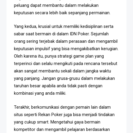
peluang dapat membantu dalam melakukan
keputusan secara lebih baik sepanjang permainan.
Yang kedua, krusial untuk memiliki kedisiplinan serta
sabar saat bermain di dalam IDN Poker. Sejumlah
orang sering terjebak dalam perasaan dan mengambil
keputusan impulsif yang bisa mengakibatkan kerugian.
Oleh karena itu, punya strategi game plan yang
terperinci dan selalu mengikuti pada rencana tersebut
akan sangat membantu sekali dalam jangka waktu
yang panjang. Jangan grusa-grusu dalam melakukan
taruhan besar apabila anda tidak pasti dengan
kombinasi yang anda miliki.
Terakhir, berkomunikasi dengan pemain lain dalam
situs seperti Rekan Poker juga bisa menjadi tindakan
yang cukup smart. Mengetahui gaya bermain
kompetitor dan mengambil pelajaran berdasarkan