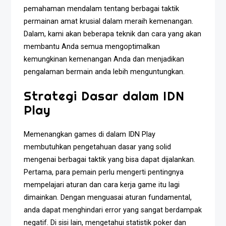
pemahaman mendalam tentang berbagai taktik
permainan amat krusial dalam meraih kemenangan.
Dalam, kami akan beberapa teknik dan cara yang akan
membantu Anda semua mengoptimalkan
kemungkinan kemenangan Anda dan menjadikan
pengalaman bermain anda lebih menguntungkan.
Strategi Dasar dalam IDN
Play
Memenangkan games di dalam IDN Play
membutuhkan pengetahuan dasar yang solid
mengenai berbagai taktik yang bisa dapat dijalankan.
Pertama, para pemain perlu mengerti pentingnya
mempelajari aturan dan cara kerja game itu lagi
dimainkan. Dengan menguasai aturan fundamental,
anda dapat menghindari error yang sangat berdampak
negatif. Di sisi lain, mengetahui statistik poker dan