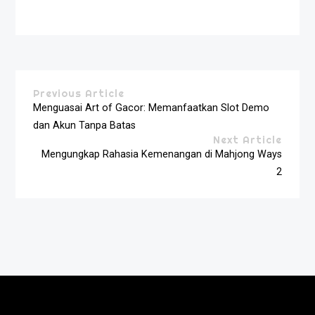
Previous Article
Menguasai Art of Gacor: Memanfaatkan Slot Demo
dan Akun Tanpa Batas
Next Article
Mengungkap Rahasia Kemenangan di Mahjong Ways
2