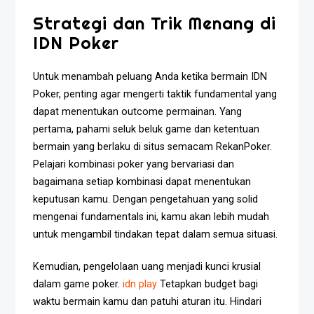
Strategi dan Trik Menang di
IDN Poker
Untuk menambah peluang Anda ketika bermain IDN
Poker, penting agar mengerti taktik fundamental yang
dapat menentukan outcome permainan. Yang
pertama, pahami seluk beluk game dan ketentuan
bermain yang berlaku di situs semacam RekanPoker.
Pelajari kombinasi poker yang bervariasi dan
bagaimana setiap kombinasi dapat menentukan
keputusan kamu. Dengan pengetahuan yang solid
mengenai fundamentals ini, kamu akan lebih mudah
untuk mengambil tindakan tepat dalam semua situasi.
Kemudian, pengelolaan uang menjadi kunci krusial
dalam game poker.
idn play
Tetapkan budget bagi
waktu bermain kamu dan patuhi aturan itu. Hindari