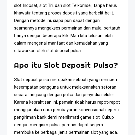
slot Indosat, slot Tri, dan slot Telkomsel, tanpa harus
khawatir tentang proses deposit yang berbelit-belit.
Dengan metode ini, siapa pun dapat dengan
seamannya mengakses permainan dan mulai bertaruh
hanya dengan beberapa klik. Mari kita telusuri lebih
dalam mengenai manfaat dan kemudahan yang
ditawarkan oleh slot deposit pulsa.
Apa itu Slot Deposit Pulsa?
Slot deposit pulsa merupakan sebuah yang memberi
kesempatan pengguna untuk melaksanakan setoran
secara langsung dengan pulsa dari penyedia seluler.
Karena kepraktisan ini, pemain tidak harus repot-repot
menggunakan cara pembayaran konvensional seperti
pengiriman bank demi menikmati game slot. Cukup
dengan mengirim pulsa, pemain dapat segera
membuka ke berbagai jenis permainan slot yang ada.