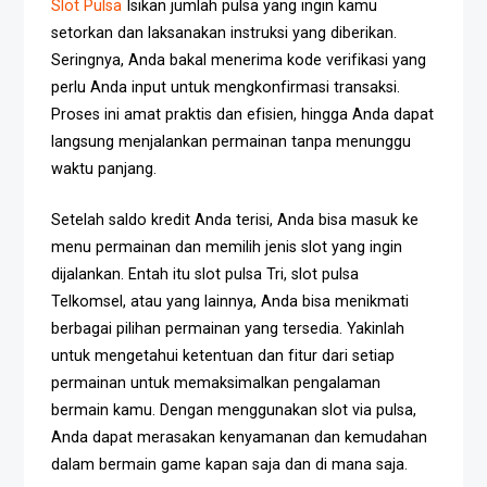
Slot Pulsa
Isikan jumlah pulsa yang ingin kamu
setorkan dan laksanakan instruksi yang diberikan.
Seringnya, Anda bakal menerima kode verifikasi yang
perlu Anda input untuk mengkonfirmasi transaksi.
Proses ini amat praktis dan efisien, hingga Anda dapat
langsung menjalankan permainan tanpa menunggu
waktu panjang.
Setelah saldo kredit Anda terisi, Anda bisa masuk ke
menu permainan dan memilih jenis slot yang ingin
dijalankan. Entah itu slot pulsa Tri, slot pulsa
Telkomsel, atau yang lainnya, Anda bisa menikmati
berbagai pilihan permainan yang tersedia. Yakinlah
untuk mengetahui ketentuan dan fitur dari setiap
permainan untuk memaksimalkan pengalaman
bermain kamu. Dengan menggunakan slot via pulsa,
Anda dapat merasakan kenyamanan dan kemudahan
dalam bermain game kapan saja dan di mana saja.