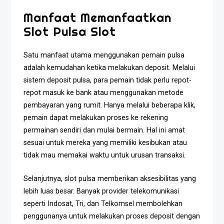
Manfaat Memanfaatkan
Slot Pulsa Slot
Satu manfaat utama menggunakan pemain pulsa
adalah kemudahan ketika melakukan deposit. Melalui
sistem deposit pulsa, para pemain tidak perlu repot-
repot masuk ke bank atau menggunakan metode
pembayaran yang rumit. Hanya melalui beberapa klik,
pemain dapat melakukan proses ke rekening
permainan sendiri dan mulai bermain. Hal ini amat
sesuai untuk mereka yang memiliki kesibukan atau
tidak mau memakai waktu untuk urusan transaksi.
Selanjutnya, slot pulsa memberikan aksesibilitas yang
lebih luas besar. Banyak provider telekomunikasi
seperti Indosat, Tri, dan Telkomsel membolehkan
penggunanya untuk melakukan proses deposit dengan