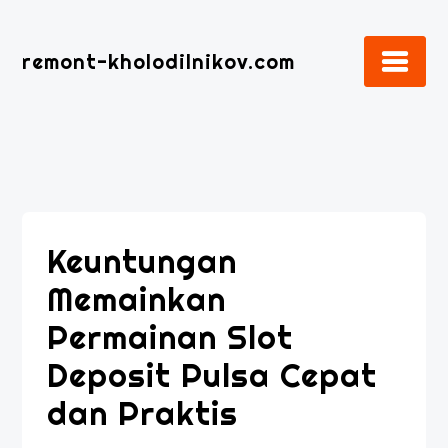
Skip
to
remont-kholodilnikov.com
content
Keuntungan
Memainkan
Permainan Slot
Deposit Pulsa Cepat
dan Praktis