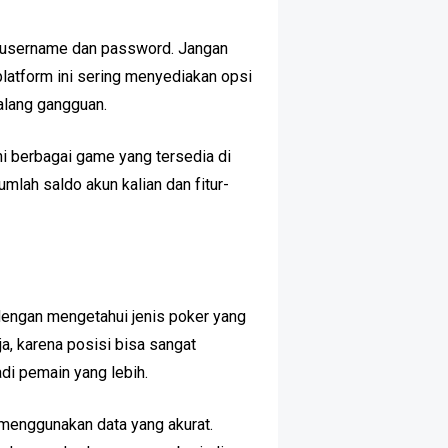
ti username dan password. Jangan
platform ini sering menyediakan opsi
halang gangguan.
hi berbagai game yang tersedia di
lah saldo akun kalian dan fitur-
 dengan mengetahui jenis poker yang
a, karena posisi bisa sangat
adi pemain yang lebih.
menggunakan data yang akurat.