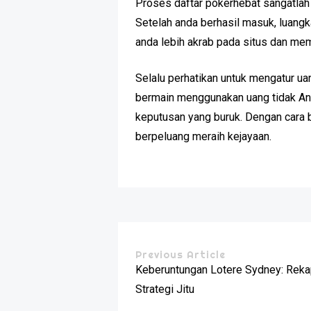
Proses daftar pokerhebat sangatlah 
Setelah anda berhasil masuk, luang
anda lebih akrab pada situs dan me
Selalu perhatikan untuk mengatur ua
bermain menggunakan uang tidak And
keputusan yang buruk. Dengan cara 
berpeluang meraih kejayaan.
Previous Article
Keberuntungan Lotere Sydney: Reka
Strategi Jitu