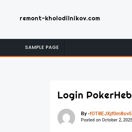
Skip
to
remont-kholodilnikov.com
content
SAMPLE PAGE
Login PokerHeb
By -
fOT8EJXjf0m8ov5
Posted on
October 2, 202