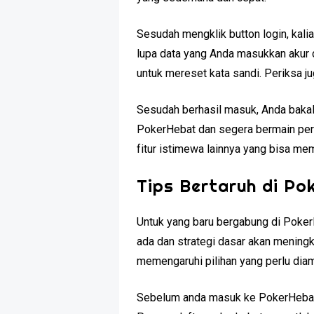
Sesudah mengklik button login, kal
lupa data yang Anda masukkan akur d
untuk mereset kata sandi. Periksa j
Sesudah berhasil masuk, Anda bakal 
PokerHebat dan segera bermain perm
fitur istimewa lainnya yang bisa m
Tips Bertaruh di P
Untuk yang baru bergabung di Poker
ada dan strategi dasar akan meningk
memengaruhi pilihan yang perlu diam
Sebelum anda masuk ke PokerHebat,