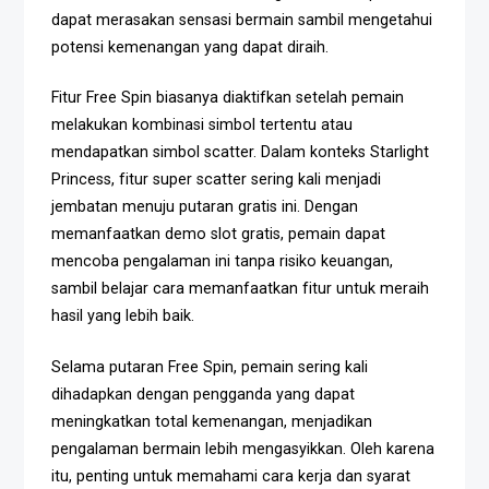
dapat merasakan sensasi bermain sambil mengetahui
potensi kemenangan yang dapat diraih.
Fitur Free Spin biasanya diaktifkan setelah pemain
melakukan kombinasi simbol tertentu atau
mendapatkan simbol scatter. Dalam konteks Starlight
Princess, fitur super scatter sering kali menjadi
jembatan menuju putaran gratis ini. Dengan
memanfaatkan demo slot gratis, pemain dapat
mencoba pengalaman ini tanpa risiko keuangan,
sambil belajar cara memanfaatkan fitur untuk meraih
hasil yang lebih baik.
Selama putaran Free Spin, pemain sering kali
dihadapkan dengan pengganda yang dapat
meningkatkan total kemenangan, menjadikan
pengalaman bermain lebih mengasyikkan. Oleh karena
itu, penting untuk memahami cara kerja dan syarat