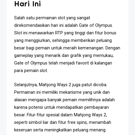
Hari Ini
Salah satu permainan slot yang sangat
direkomendasikan hari ini adalah Gate of Olympus.
Slot ini menawarkan RTP yang tinggi dan fitur bonus
yang menggiurkan, sehingga memberikan peluang
besar bagi pemain untuk meraih kemenangan. Dengan
gameplay yang menarik dan grafik yang memukau,
Gate of Olympus telah menjadi favorit di kalangan
para pemain slot.
Selanjutnya, Mahjong Ways 2 juga patut dicoba.
Permainan ini memiliki mekanisme yang unik dan
alasan mengapa banyak pemain memilihnya adalah
karena potensi untuk mendapatkan pembayaran
besar. Fitur-fitur spesial dalam Mahjong Ways 2,
seperti simbol liar dan fitur free spins, menambah
keseruan serta meningkatkan peluang menang.