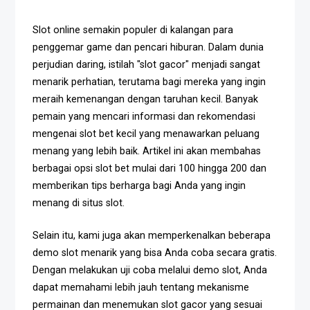
Slot online semakin populer di kalangan para
penggemar game dan pencari hiburan. Dalam dunia
perjudian daring, istilah "slot gacor" menjadi sangat
menarik perhatian, terutama bagi mereka yang ingin
meraih kemenangan dengan taruhan kecil. Banyak
pemain yang mencari informasi dan rekomendasi
mengenai slot bet kecil yang menawarkan peluang
menang yang lebih baik. Artikel ini akan membahas
berbagai opsi slot bet mulai dari 100 hingga 200 dan
memberikan tips berharga bagi Anda yang ingin
menang di situs slot.
Selain itu, kami juga akan memperkenalkan beberapa
demo slot menarik yang bisa Anda coba secara gratis.
Dengan melakukan uji coba melalui demo slot, Anda
dapat memahami lebih jauh tentang mekanisme
permainan dan menemukan slot gacor yang sesuai