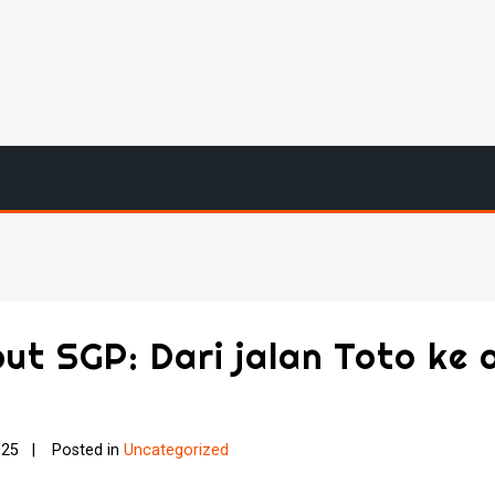
t SGP: Dari jalan Toto ke 
025
Posted in
Uncategorized