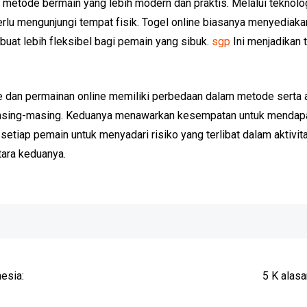
an metode bermain yang lebih modern dan praktis. Melalui teknol
perlu mengunjungi tempat fisik. Togel online biasanya menyediaka
uat lebih fleksibel bagi pemain yang sibuk.
sgp
Ini menjadikan 
.
e dan permainan online memiliki perbedaan dalam metode serta a
asing-masing. Keduanya menawarkan kesempatan untuk mendapat
i setiap pemain untuk menyadari risiko yang terlibat dalam aktiv
ara keduanya.
nesia:
5 K alas
!