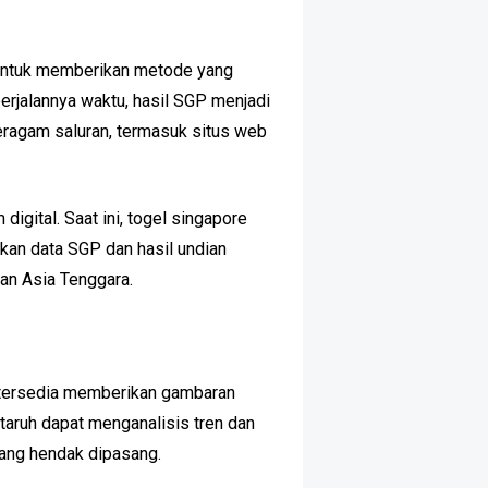
h untuk memberikan metode yang
 berjalannya waktu, hasil SGP menjadi
eragam saluran, termasuk situs web
igital. Saat ini, togel singapore
an data SGP dan hasil undian
san Asia Tenggara.
g tersedia memberikan gambaran
taruh dapat menganalisis tren dan
ang hendak dipasang.