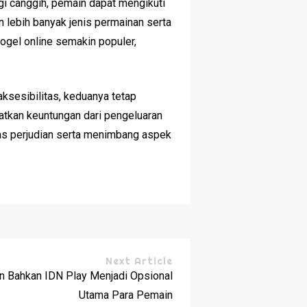
ogi canggih, pemain dapat mengikuti
n lebih banyak jenis permainan serta
togel online semakin populer,
ksesibilitas, keduanya tetap
kan keuntungan dari pengeluaran
itas perjudian serta menimbang aspek
Next Article
an Bahkan IDN Play Menjadi Opsional
Utama Para Pemain