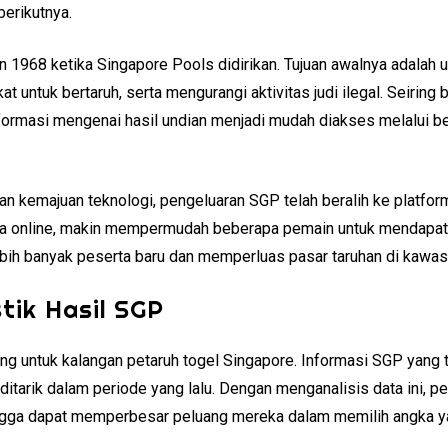
berikutnya.
un 1968 ketika Singapore Pools didirikan. Tujuan awalnya adala
at untuk bertaruh, serta mengurangi aktivitas judi ilegal. Seiring
informasi mengenai hasil undian menjadi mudah diakses melalui b
n kemajuan teknologi, pengeluaran SGP telah beralih ke platform d
ra online, makin mempermudah beberapa pemain untuk mendapatk
lebih banyak peserta baru dan memperluas pasar taruhan di kawa
stik Hasil SGP
ing untuk kalangan petaruh togel Singapore. Informasi SGP yan
arik dalam periode yang lalu. Dengan menganalisis data ini, pe
hingga dapat memperbesar peluang mereka dalam memilih angka y