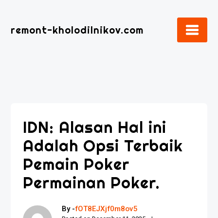
Skip
to
remont-kholodilnikov.com
content
IDN: Alasan Hal ini
Adalah Opsi Terbaik
Pemain Poker
Permainan Poker.
By -
fOT8EJXjf0m8ov5