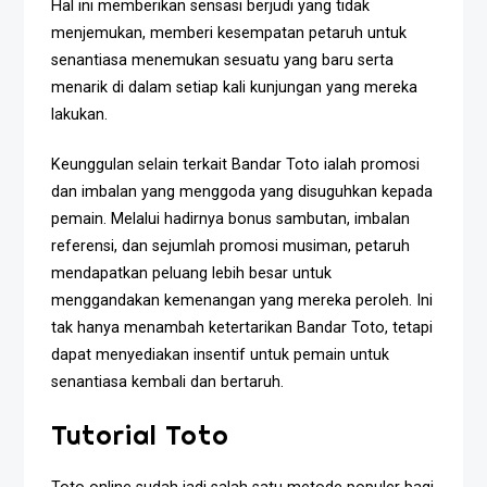
Hal ini memberikan sensasi berjudi yang tidak
menjemukan, memberi kesempatan petaruh untuk
senantiasa menemukan sesuatu yang baru serta
menarik di dalam setiap kali kunjungan yang mereka
lakukan.
Keunggulan selain terkait Bandar Toto ialah promosi
dan imbalan yang menggoda yang disuguhkan kepada
pemain. Melalui hadirnya bonus sambutan, imbalan
referensi, dan sejumlah promosi musiman, petaruh
mendapatkan peluang lebih besar untuk
menggandakan kemenangan yang mereka peroleh. Ini
tak hanya menambah ketertarikan Bandar Toto, tetapi
dapat menyediakan insentif untuk pemain untuk
senantiasa kembali dan bertaruh.
Tutorial Toto