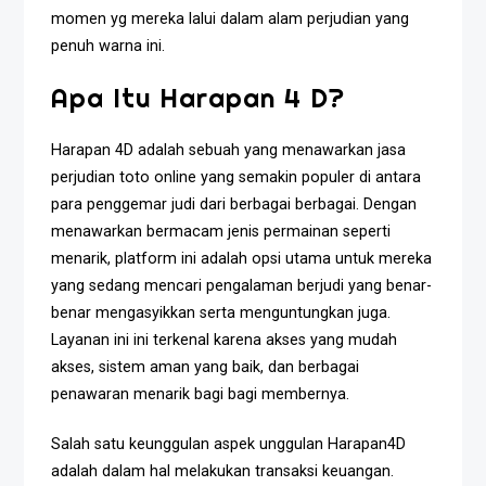
momen yg mereka lalui dalam alam perjudian yang
penuh warna ini.
Apa Itu Harapan 4 D?
Harapan 4D adalah sebuah yang menawarkan jasa
perjudian toto online yang semakin populer di antara
para penggemar judi dari berbagai berbagai. Dengan
menawarkan bermacam jenis permainan seperti
menarik, platform ini adalah opsi utama untuk mereka
yang sedang mencari pengalaman berjudi yang benar-
benar mengasyikkan serta menguntungkan juga.
Layanan ini ini terkenal karena akses yang mudah
akses, sistem aman yang baik, dan berbagai
penawaran menarik bagi bagi membernya.
Salah satu keunggulan aspek unggulan Harapan4D
adalah dalam hal melakukan transaksi keuangan.