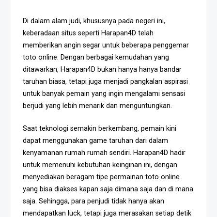
Di dalam alam judi, khususnya pada negeri ini,
keberadaan situs seperti Harapan4D telah
memberikan angin segar untuk beberapa penggemar
toto online. Dengan berbagai kemudahan yang
ditawarkan, Harapan4D bukan hanya hanya bandar
taruhan biasa, tetapi juga menjadi pangkalan aspirasi
untuk banyak pemain yang ingin mengalami sensasi
berjudi yang lebih menarik dan menguntungkan.
Saat teknologi semakin berkembang, pemain kini
dapat menggunakan game taruhan dari dalam
kenyamanan rumah rumah sendiri. Harapan4D hadir
untuk memenuhi kebutuhan keinginan ini, dengan
menyediakan beragam tipe permainan toto online
yang bisa diakses kapan saja dimana saja dan di mana
saja. Sehingga, para penjudi tidak hanya akan
mendapatkan luck, tetapi juga merasakan setiap detik