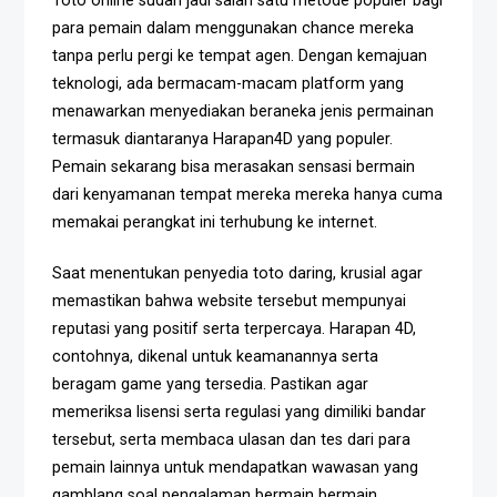
Toto online sudah jadi salah satu metode populer bagi
para pemain dalam menggunakan chance mereka
tanpa perlu pergi ke tempat agen. Dengan kemajuan
teknologi, ada bermacam-macam platform yang
menawarkan menyediakan beraneka jenis permainan
termasuk diantaranya Harapan4D yang populer.
Pemain sekarang bisa merasakan sensasi bermain
dari kenyamanan tempat mereka mereka hanya cuma
memakai perangkat ini terhubung ke internet.
Saat menentukan penyedia toto daring, krusial agar
memastikan bahwa website tersebut mempunyai
reputasi yang positif serta terpercaya. Harapan 4D,
contohnya, dikenal untuk keamanannya serta
beragam game yang tersedia. Pastikan agar
memeriksa lisensi serta regulasi yang dimiliki bandar
tersebut, serta membaca ulasan dan tes dari para
pemain lainnya untuk mendapatkan wawasan yang
gamblang soal pengalaman bermain bermain.