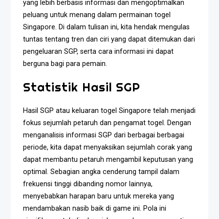
yang lebih berbasis informasi dan mengoptimalkan
peluang untuk menang dalam permainan togel
Singapore. Di dalam tulisan ini, kita hendak mengulas
tuntas tentang tren dan ciri yang dapat ditemukan dari
pengeluaran SGP, serta cara informasi ini dapat
berguna bagi para pemain.
Statistik Hasil SGP
Hasil SGP atau keluaran togel Singapore telah menjadi
fokus sejumlah petaruh dan pengamat togel. Dengan
menganalisis informasi SGP dari berbagai berbagai
periode, kita dapat menyaksikan sejumlah corak yang
dapat membantu petaruh mengambil keputusan yang
optimal. Sebagian angka cenderung tampil dalam
frekuensi tinggi dibanding nomor lainnya,
menyebabkan harapan baru untuk mereka yang
mendambakan nasib baik di game ini. Pola ini