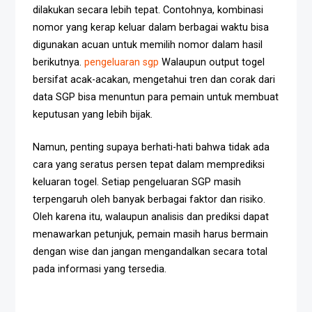
dilakukan secara lebih tepat. Contohnya, kombinasi
nomor yang kerap keluar dalam berbagai waktu bisa
digunakan acuan untuk memilih nomor dalam hasil
berikutnya.
pengeluaran sgp
Walaupun output togel
bersifat acak-acakan, mengetahui tren dan corak dari
data SGP bisa menuntun para pemain untuk membuat
keputusan yang lebih bijak.
Namun, penting supaya berhati-hati bahwa tidak ada
cara yang seratus persen tepat dalam memprediksi
keluaran togel. Setiap pengeluaran SGP masih
terpengaruh oleh banyak berbagai faktor dan risiko.
Oleh karena itu, walaupun analisis dan prediksi dapat
menawarkan petunjuk, pemain masih harus bermain
dengan wise dan jangan mengandalkan secara total
pada informasi yang tersedia.