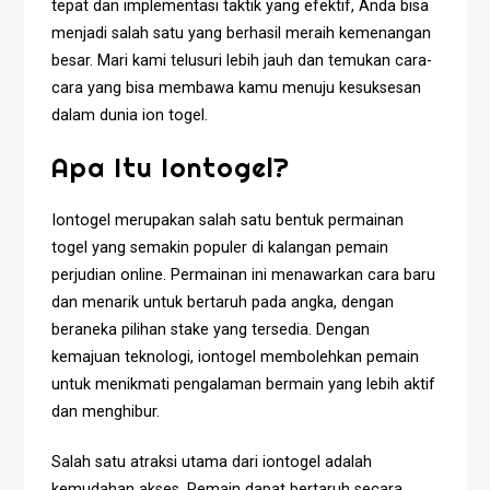
tepat dan implementasi taktik yang efektif, Anda bisa
menjadi salah satu yang berhasil meraih kemenangan
besar. Mari kami telusuri lebih jauh dan temukan cara-
cara yang bisa membawa kamu menuju kesuksesan
dalam dunia ion togel.
Apa Itu Iontogel?
Iontogel merupakan salah satu bentuk permainan
togel yang semakin populer di kalangan pemain
perjudian online. Permainan ini menawarkan cara baru
dan menarik untuk bertaruh pada angka, dengan
beraneka pilihan stake yang tersedia. Dengan
kemajuan teknologi, iontogel membolehkan pemain
untuk menikmati pengalaman bermain yang lebih aktif
dan menghibur.
Salah satu atraksi utama dari iontogel adalah
kemudahan akses. Pemain dapat bertaruh secara