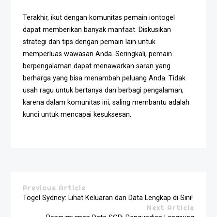
Terakhir, ikut dengan komunitas pemain iontogel
dapat memberikan banyak manfaat. Diskusikan
strategi dan tips dengan pemain lain untuk
memperluas wawasan Anda. Seringkali, pemain
berpengalaman dapat menawarkan saran yang
berharga yang bisa menambah peluang Anda. Tidak
usah ragu untuk bertanya dan berbagi pengalaman,
karena dalam komunitas ini, saling membantu adalah
kunci untuk mencapai kesuksesan.
Previous Article
Togel Sydney: Lihat Keluaran dan Data Lengkap di Sini!
Next Article