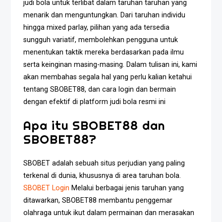
judi bola untuk terlibat dalam taruhan taruhan yang
menarik dan menguntungkan. Dari taruhan individu
hingga mixed parlay, pilihan yang ada tersedia
sungguh variatif, membolehkan pengguna untuk
menentukan taktik mereka berdasarkan pada ilmu
serta keinginan masing-masing. Dalam tulisan ini, kami
akan membahas segala hal yang perlu kalian ketahui
tentang SBOBET88, dan cara login dan bermain
dengan efektif di platform judi bola resmi ini
Apa itu SBOBET88 dan
SBOBET88?
SBOBET adalah sebuah situs perjudian yang paling
terkenal di dunia, khususnya di area taruhan bola.
SBOBET Login
Melalui berbagai jenis taruhan yang
ditawarkan, SBOBET88 membantu penggemar
olahraga untuk ikut dalam permainan dan merasakan