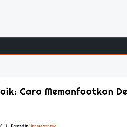
baik: Cara Memanfaatkan De
26
Posted in
Uncategorized