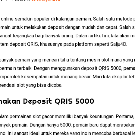
slot online semakin populer di kalangan pemain. Salah satu meto
ain untuk melakukan deposit dengan mudah dan cepat. Salah sat
ngat terjangkau bagi banyak orang. Dalam artikel ini, kita akan 
tem deposit QRIS, khususnya pada platform seperti Salju4D.
, banyak pemain yang mencari tahu tentang mesin slot mana yang
 bermain terbaik. Dengan menggunakan deposit QRIS 5000, pe
mperoleh kesempatan untuk menang besar. Mari kita eksplor lebi
endasi slot yang bisa dicoba.
nakan Deposit QRIS 5000
am permainan slot gacor memiliki banyak keuntungan. Pertama,
anyak pemain. Dengan hanya 5000, pemain baru dapat merasakan
g. Ini sangat ideal untuk mereka yang ingin mencoba berbagai je