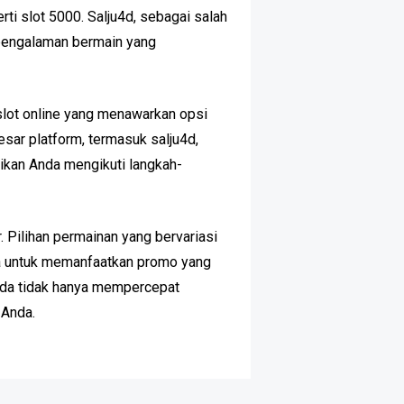
ti slot 5000. Salju4d, sebagai salah
pengalaman bermain yang
slot online yang menawarkan opsi
esar platform, termasuk salju4d,
ikan Anda mengikuti langkah-
 Pilihan permainan yang bervariasi
a untuk memanfaatkan promo yang
nda tidak hanya mempercepat
 Anda.