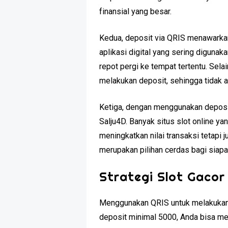
finansial yang besar.
Kedua, deposit via QRIS menawarkan
aplikasi digital yang sering diguna
repot pergi ke tempat tertentu. Sel
melakukan deposit, sehingga tidak 
Ketiga, dengan menggunakan deposit
Salju4D. Banyak situs slot online 
meningkatkan nilai transaksi tetap
merupakan pilihan cerdas bagi siap
Strategi Slot Gaco
Menggunakan QRIS untuk melakukan 
deposit minimal 5000, Anda bisa men