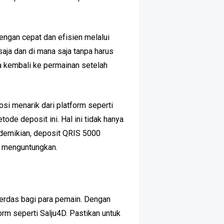
ngan cepat dan efisien melalui
saja dan di mana saja tanpa harus
ra kembali ke permainan setelah
i menarik dari platform seperti
de deposit ini. Hal ini tidak hanya
 demikian, deposit QRIS 5000
n menguntungkan.
erdas bagi para pemain. Dengan
orm seperti Salju4D. Pastikan untuk