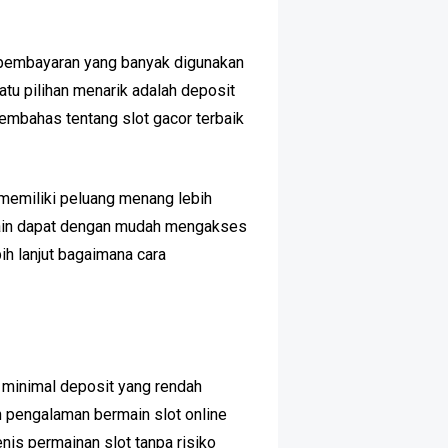
de pembayaran yang banyak digunakan
u pilihan menarik adalah deposit
membahas tentang slot gacor terbaik
 memiliki peluang menang lebih
main dapat dengan mudah mengakses
h lanjut bagaimana cara
 minimal deposit yang rendah
 pengalaman bermain slot online
nis permainan slot tanpa risiko