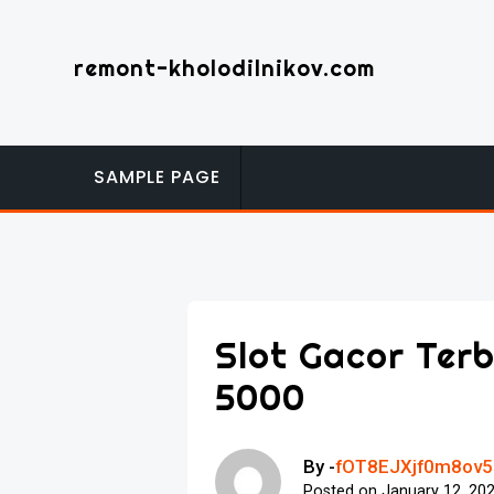
Skip
to
remont-kholodilnikov.com
content
SAMPLE PAGE
Slot Gacor Ter
5000
By -
fOT8EJXjf0m8ov5
Posted on
January 12, 20