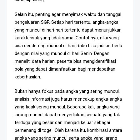
Selain itu, penting agar menyimak waktu dan tanggal
pengeluaran SGP. Setiap hari tertentu, angka-angka
yang muncul di hari-hari tertentu dapat menunjukkan
karakteristik yang tidak sama. Contohnya, nilai yang
bisa cenderung muncul di hari Rabu bisa jadi berbeda
dengan nilai yang muncul di hari Senin. Dengan
meneliti data harian, peserta bisa mengidentifikasi
pola yang dapat dimanfaatkan bagi mendapatkan
keberhasilan.
Bukan hanya fokus pada angka yang sering muncul,
analisis informasi juga harus mencakup angka-angka
yang tidak sering muncul. Beberapa kali, angka yang
jarang muncul dapat menyediakan sesuatu yang tak
terduga yang besar dan menjadi keluar sebagai
pemenang di togel. Oleh karena itu, kombinasi antara
angka yang sering muncul serta angka yang jarang