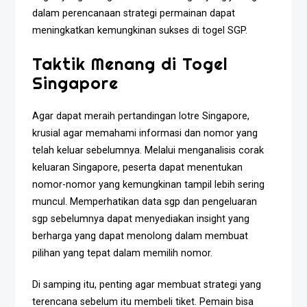
dalam perencanaan strategi permainan dapat
meningkatkan kemungkinan sukses di togel SGP.
Taktik Menang di Togel
Singapore
Agar dapat meraih pertandingan lotre Singapore,
krusial agar memahami informasi dan nomor yang
telah keluar sebelumnya. Melalui menganalisis corak
keluaran Singapore, peserta dapat menentukan
nomor-nomor yang kemungkinan tampil lebih sering
muncul. Memperhatikan data sgp dan pengeluaran
sgp sebelumnya dapat menyediakan insight yang
berharga yang dapat menolong dalam membuat
pilihan yang tepat dalam memilih nomor.
Di samping itu, penting agar membuat strategi yang
terencana sebelum itu membeli tiket. Pemain bisa