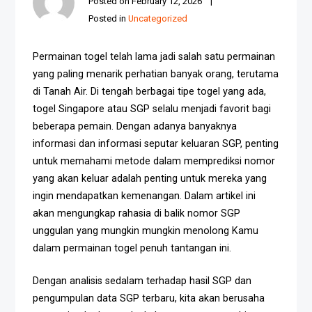
Posted on
February 12, 2026
Posted in
Uncategorized
Permainan togel telah lama jadi salah satu permainan
yang paling menarik perhatian banyak orang, terutama
di Tanah Air. Di tengah berbagai tipe togel yang ada,
togel Singapore atau SGP selalu menjadi favorit bagi
beberapa pemain. Dengan adanya banyaknya
informasi dan informasi seputar keluaran SGP, penting
untuk memahami metode dalam memprediksi nomor
yang akan keluar adalah penting untuk mereka yang
ingin mendapatkan kemenangan. Dalam artikel ini
akan mengungkap rahasia di balik nomor SGP
unggulan yang mungkin mungkin menolong Kamu
dalam permainan togel penuh tantangan ini.
Dengan analisis sedalam terhadap hasil SGP dan
pengumpulan data SGP terbaru, kita akan berusaha