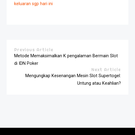
keluaran sgp hari ini
Previous Article
Metode Memaksimalkan K pengalaman Bermain Slot
di IDN Poker
Next Article
Mengungkap Kesenangan Mesin Slot Supertogel:
Untung atau Keahlian?