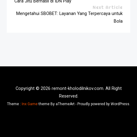
Cara Jitu Berhasil di IDN Play
Next Article
Mengetahui SBOBET: Layanan Yang Terpercaya untuk
Bola
Copyright © 2026 remont-kholodilnikov.com. All Right
Reserved.
Theme :
Inx Game
theme By aThemeArt - Proudly powered by WordPress.