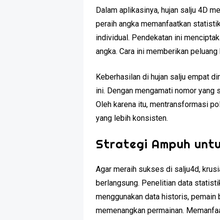
Dalam aplikasinya, hujan salju 4D
peraih angka memanfaatkan statisti
individual. Pendekatan ini mencipta
angka. Cara ini memberikan peluang 
Keberhasilan di hujan salju empat 
ini. Dengan mengamati nomor yang s
Oleh karena itu, mentransformasi po
yang lebih konsisten.
Strategi Ampuh unt
Agar meraih sukses di salju4d, krus
berlangsung. Penelitian data statis
menggunakan data historis, pemain 
memenangkan permainan. Memanfaatk