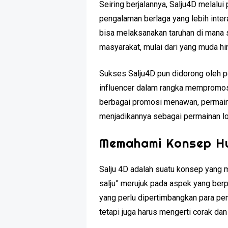
Seiring berjalannya, Salju4D melal
pengalaman berlaga yang lebih inte
bisa melaksanakan taruhan di mana 
masyarakat, mulai dari yang muda hi
Sukses Salju4D pun didorong oleh p
influencer dalam rangka mempromos
berbagai promosi menawan, permaina
menjadikannya sebagai permainan lote
Memahami Konsep Hu
Salju 4D adalah suatu konsep yang m
salju” merujuk pada aspek yang ber
yang perlu dipertimbangkan para p
tetapi juga harus mengerti corak d