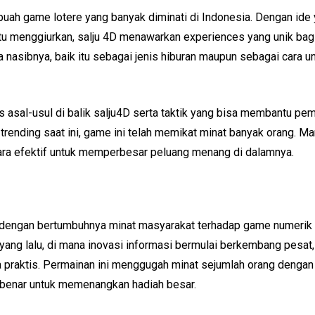
buah game lotere yang banyak diminati di Indonesia. Dengan ide
 menggiurkan, salju 4D menawarkan experiences yang unik bagi
nasibnya, baik itu sebagai jenis hiburan maupun sebagai cara u
as asal-usul di balik salju4D serta taktik yang bisa membantu pe
rending saat ini, game ini telah memikat minat banyak orang. Mar
ara efektif untuk memperbesar peluang menang di dalamnya.
g dengan bertumbuhnya minat masyarakat terhadap game numerik s
 yang lalu, di mana inovasi informasi bermulai berkembang pes
a praktis. Permainan ini menggugah minat sejumlah orang denga
benar untuk memenangkan hadiah besar.