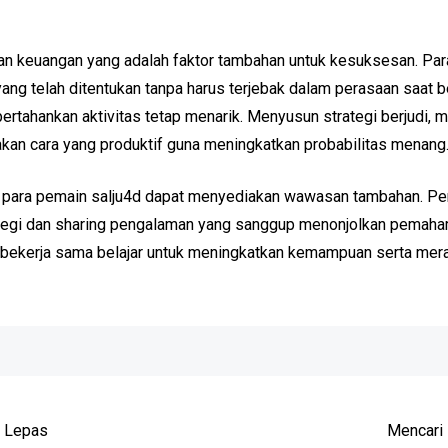
olaan keuangan yang adalah faktor tambahan untuk kesuksesan. P
yang telah ditentukan tanpa harus terjebak dalam perasaan saat
ertahankan aktivitas tetap menarik. Menyusun strategi berjudi, m
akan cara yang produktif guna meningkatkan probabilitas menang
s para pemain salju4d dapat menyediakan wawasan tambahan. P
rategi dan sharing pengalaman yang sanggup menonjolkan pemaha
t bekerja sama belajar untuk meningkatkan kemampuan serta mer
i Lepas
Mencari 