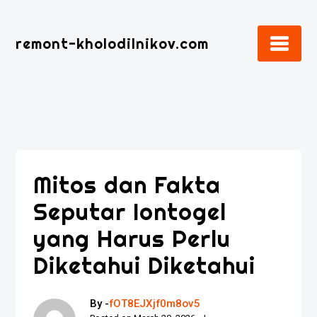
Skip
to
remont-kholodilnikov.com
content
Mitos dan Fakta
Seputar Iontogel
yang Harus Perlu
Diketahui Diketahui
By -
fOT8EJXjf0m8ov5