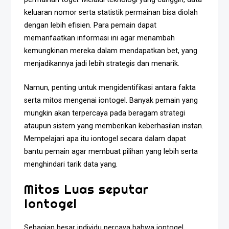
keluaran nomor serta statistik permainan bisa diolah
dengan lebih efisien. Para pemain dapat
memanfaatkan informasi ini agar menambah
kemungkinan mereka dalam mendapatkan bet, yang
menjadikannya jadi lebih strategis dan menarik.
Namun, penting untuk mengidentifikasi antara fakta
serta mitos mengenai iontogel. Banyak pemain yang
mungkin akan terpercaya pada beragam strategi
ataupun sistem yang memberikan keberhasilan instan.
Mempelajari apa itu iontogel secara dalam dapat
bantu pemain agar membuat pilihan yang lebih serta
menghindari tarik data yang.
Mitos Luas seputar
Iontogel
Sebagian besar individu percaya bahwa iontogel