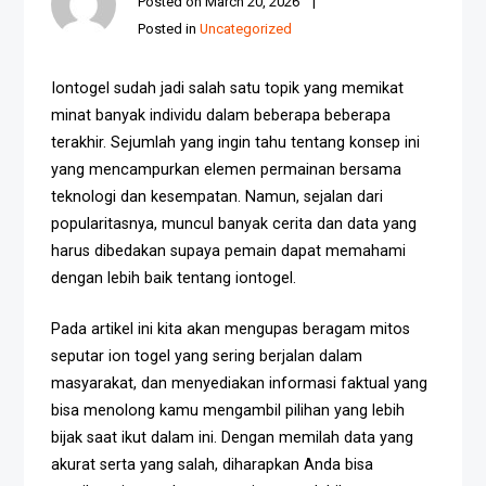
Posted on
March 20, 2026
Posted in
Uncategorized
Iontogel sudah jadi salah satu topik yang memikat
minat banyak individu dalam beberapa beberapa
terakhir. Sejumlah yang ingin tahu tentang konsep ini
yang mencampurkan elemen permainan bersama
teknologi dan kesempatan. Namun, sejalan dari
popularitasnya, muncul banyak cerita dan data yang
harus dibedakan supaya pemain dapat memahami
dengan lebih baik tentang iontogel.
Pada artikel ini kita akan mengupas beragam mitos
seputar ion togel yang sering berjalan dalam
masyarakat, dan menyediakan informasi faktual yang
bisa menolong kamu mengambil pilihan yang lebih
bijak saat ikut dalam ini. Dengan memilah data yang
akurat serta yang salah, diharapkan Anda bisa