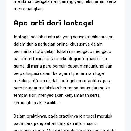
menikmati pengalaman gaming yang lebih aman serta
menyenangkan.
Apa arti dari Iontogel
Iontogel adalah suatu ide yang seringkali dibicarakan
dalam dunia perjudian online, khususnya dalam
permainan toto gelap. Istilah ini mengacu mengacu
pada interfacing antara teknologi informasi serta
game, di mana para pemain dapat mengunjungi dan
berpartisipasi dalam beragam tipe taruhan togel
melalui platform digital. Iontogel memfasilitasi para
pemain agar melakukan bet tanpa harus datang ke
tempat fisik, menyediakan kenyamanan serta
kemudahan aksesibilitas.
Dalam praktiknya, pada praktiknya ion togel merujuk
pada cara pengolahan data dan informasi di
permainan togel. Melalui teknologi yang canggih, data