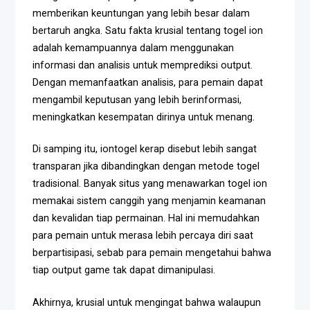
memberikan keuntungan yang lebih besar dalam
bertaruh angka. Satu fakta krusial tentang togel ion
adalah kemampuannya dalam menggunakan
informasi dan analisis untuk memprediksi output.
Dengan memanfaatkan analisis, para pemain dapat
mengambil keputusan yang lebih berinformasi,
meningkatkan kesempatan dirinya untuk menang.
Di samping itu, iontogel kerap disebut lebih sangat
transparan jika dibandingkan dengan metode togel
tradisional. Banyak situs yang menawarkan togel ion
memakai sistem canggih yang menjamin keamanan
dan kevalidan tiap permainan. Hal ini memudahkan
para pemain untuk merasa lebih percaya diri saat
berpartisipasi, sebab para pemain mengetahui bahwa
tiap output game tak dapat dimanipulasi.
Akhirnya, krusial untuk mengingat bahwa walaupun