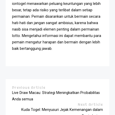
iontogel menawarkan peluang keuntungan yang lebih
besar, tetap ada risiko yang terlibat dalam setiap
permainan. Pemain disarankan untuk bermain secara
hati-hati dan jangan sangat ambisius, karena bahwa
nasib sisa menjadi elemen penting dalam permainan
lotto. Mengetahui informasi ini dapat membantu para
pemain mengatur harapan dan bermain dengan lebih
baik bertanggung jawab.
Previous Article
Live Draw Macau: Strategi Meningkatkan Probabilitas
Anda semua
Next Article
Kuda Togel: Menyusuri Jejak Kemenangan dalam