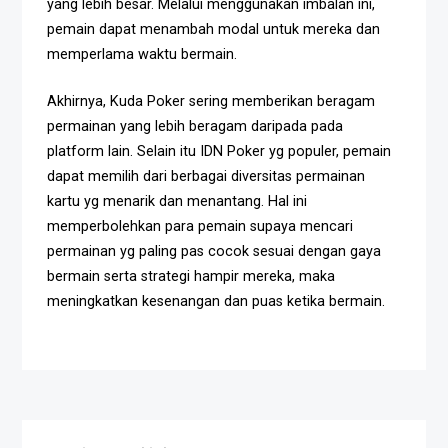
yang lebih besar. Melalui menggunakan imbalan ini,
pemain dapat menambah modal untuk mereka dan
memperlama waktu bermain.
Akhirnya, Kuda Poker sering memberikan beragam
permainan yang lebih beragam daripada pada
platform lain. Selain itu IDN Poker yg populer, pemain
dapat memilih dari berbagai diversitas permainan
kartu yg menarik dan menantang. Hal ini
memperbolehkan para pemain supaya mencari
permainan yg paling pas cocok sesuai dengan gaya
bermain serta strategi hampir mereka, maka
meningkatkan kesenangan dan puas ketika bermain.