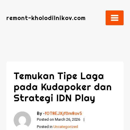
Skip
to
remont-kholodilnikov.com
content
Temukan Tipe Laga
pada Kudapoker dan
Strategi IDN Play
By -
fOT8EJXjf0m8ov5
Posted on
March 26, 2026
Posted in
Uncategorized