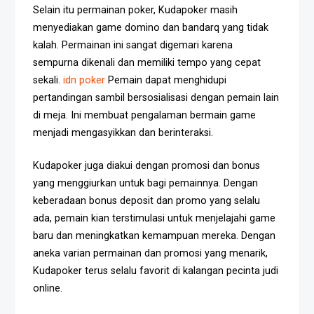
Selain itu permainan poker, Kudapoker masih
menyediakan game domino dan bandarq yang tidak
kalah. Permainan ini sangat digemari karena
sempurna dikenali dan memiliki tempo yang cepat
sekali.
idn poker
Pemain dapat menghidupi
pertandingan sambil bersosialisasi dengan pemain lain
di meja. Ini membuat pengalaman bermain game
menjadi mengasyikkan dan berinteraksi.
Kudapoker juga diakui dengan promosi dan bonus
yang menggiurkan untuk bagi pemainnya. Dengan
keberadaan bonus deposit dan promo yang selalu
ada, pemain kian terstimulasi untuk menjelajahi game
baru dan meningkatkan kemampuan mereka. Dengan
aneka varian permainan dan promosi yang menarik,
Kudapoker terus selalu favorit di kalangan pecinta judi
online.