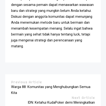
dengan sesama pemain dapat menawarkan wawasan
baru dan strategi yang mungkin belum Anda ketahui.
Diskusi dengan anggota komunitas dapat menunjang
Anda menemukan metode baru untuk bermain dan
menambah kesempatan menang. Selalu ingat bahwa
bermain yang sehat tidak hanya tentang luck, tetapi
juga mengenai strategi dan perencanaan yang
matang.
Previous Article
Warga 88: Komunitas yang Menghubungkan Semua
Kita
Next Article
IDN: Ketahui KudaPoker demi Meningkatkan