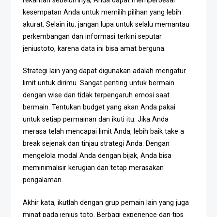
rekaman sebelumnya, Anda dapat memperbesar
kesempatan Anda untuk memilih pilihan yang lebih
akurat. Selain itu, jangan lupa untuk selalu memantau
perkembangan dan informasi terkini seputar
jeniustoto, karena data ini bisa amat berguna.
Strategi lain yang dapat digunakan adalah mengatur
limit untuk dirimu. Sangat penting untuk bermain
dengan wise dan tidak terpengaruh emosi saat
bermain. Tentukan budget yang akan Anda pakai
untuk setiap permainan dan ikuti itu. Jika Anda
merasa telah mencapai limit Anda, lebih baik take a
break sejenak dan tinjau strategi Anda. Dengan
mengelola modal Anda dengan bijak, Anda bisa
meminimalisir kerugian dan tetap merasakan
pengalaman.
Akhir kata, ikutlah dengan grup pemain lain yang juga
minat pada jenius toto. Berbagi experience dan tips