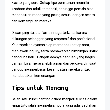
kasino yang seru. Setiap tipe permainan memiliki
keadaan dan taktik tersendiri, sehingga pemain bisa
menentukan mana yang paling sesuai dengan selera
dan kemampuan mereka.
Di samping itu, platform ini juga terkenal karena
dukungan pelanggan yang responsif dan profesional.
Kelompok pelayanan siap membantu setiap saat,
menjawab inquiry, serta menawarkan bimbingan untuk
pengguna baru. Dengan adanya bantuan yang bagus,
pemain bisa merasa lebih aman dan percaya diri saat
berjudi, memperbesar kesempatan mereka untuk
mendapatkan kemenangan.
Tips untuk Menang
Salah satu kunci penting dalam menjadi sukses dalam
jeniustoto ialah mempelajari pola yang ada. Sediakan