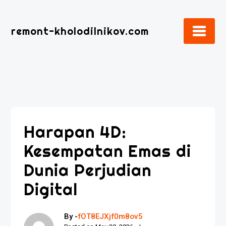
Skip
to
remont-kholodilnikov.com
content
Harapan 4D:
Kesempatan Emas di
Dunia Perjudian
Digital
By -
fOT8EJXjf0m8ov5