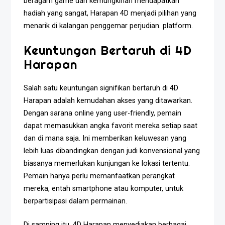
beragam game dan kemungkinan mendapatkan
hadiah yang sangat, Harapan 4D menjadi pilihan yang
menarik di kalangan penggemar perjudian. platform.
Keuntungan Bertaruh di 4D
Harapan
Salah satu keuntungan signifikan bertaruh di 4D
Harapan adalah kemudahan akses yang ditawarkan.
Dengan sarana online yang user-friendly, pemain
dapat memasukkan angka favorit mereka setiap saat
dan di mana saja. Ini memberikan keluwesan yang
lebih luas dibandingkan dengan judi konvensional yang
biasanya memerlukan kunjungan ke lokasi tertentu.
Pemain hanya perlu memanfaatkan perangkat
mereka, entah smartphone atau komputer, untuk
berpartisipasi dalam permainan.
Di samping itu, 4D Harapan menyediakan berbagai