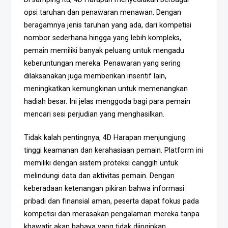
opsi taruhan dan penawaran menawan. Dengan
beragamnya jenis taruhan yang ada, dari kompetisi
nombor sederhana hingga yang lebih kompleks,
pemain memiliki banyak peluang untuk mengadu
keberuntungan mereka. Penawaran yang sering
dilaksanakan juga memberikan insentif lain,
meningkatkan kemungkinan untuk memenangkan
hadiah besar. Ini jelas menggoda bagi para pemain
mencari sesi perjudian yang menghasilkan.
Tidak kalah pentingnya, 4D Harapan menjungjung
tinggi keamanan dan kerahasiaan pemain. Platform ini
memiliki dengan sistem proteksi canggih untuk
melindungi data dan aktivitas pemain. Dengan
keberadaan ketenangan pikiran bahwa informasi
pribadi dan finansial aman, peserta dapat fokus pada
kompetisi dan merasakan pengalaman mereka tanpa
khawatir akan bahaya yang tidak diinginkan.