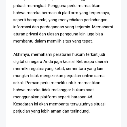
pribadi meningkat. Pengguna perlu memastikan
bahwa mereka bermain di platform yang terpercaya,
seperti harapan4d, yang menyediakan perlindungan
informasi dan perdagangan yang terjamin. Memahami
aturan privasi dan ulasan pengguna lain juga bisa
membantu dalam memilih situs yang tepat.
Akhirnya, memahami peraturan hukum terkait judi
digital di negara Anda juga krusial. Beberapa daerah
memiliki regulasi yang ketat, sementara yang lain
mungkin tidak mengizinkan perjudian online sama
sekali. Pemain perlu meneliti untuk memastikan
bahwa mereka tidak melanggar hukum saat
menggunakan platform seperti harapan 4d.
Kesadaran ini akan membantu terwujudnya situasi
perjudian yang lebih aman dan terlindungi.