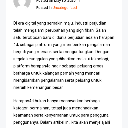
Posted on
May 30, 2026
Posted in
Uncategorized
Di era digital yang semakin maju, industri perjudian
telah mengalami perubahan yang signifikan. Salah
satu terobosan baru di dunia perjudian adalah harapan
4d, sebagai platform yang memberikan pengalaman
berjudi yang menarik serta menguntungkan. Dengan
segala keunggulan yang diberikan melalui teknologi,
platform harapan4d hadir sebagai peluang emas
berharga untuk kalangan pemain yang mencari
mengidamkan pengalaman serta peluang untuk
meraih kemenangan besar.
Harapan4d bukan hanya menawarkan berbagai
kategori permainan, tetapi juga menghadirkan
keamanan serta kenyamanan untuk para pengguna
penggunanya. Dalam artikel ini, kita akan menjelajahi