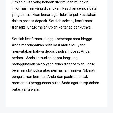
jumlah pulsa yang hendak dikirim, dan mungkin
informasi lain yang diperlukan. Pastikan semua data
yang dimasukkan benar agar tidak terjadi kesalahan
dalam proses deposit. Setelah selesai, konfirmasi
transaksi untuk melanjutkan ke tahap berikutnya.
Setelah konfirmasi, tunggu beberapa saat hingga
Anda mendapatkan notifikasi atau SMS yang
menyatakan bahwa deposit pulsa Indosat Anda
berhasil. Anda kemudian dapat langsung
menggunakan saldo yang telah didepositkan untuk
bermain slot pulsa atau permainan lainnya. Nikmati
pengalaman bermain Anda dan pastikan untuk
memantau penggunaan pulsa Anda agar tetap dalam
batas yang wajar.