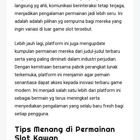
langsung yg ahli, komunikasi berinteraksi tetap terjaga,
menjadikan pengalaman permainan jadi lebih seru. Ini
adalah adalah pilihan yg sempurna bagi mereka yang
ingin variasi di luar game slot tersebut.
Lebih jauh lagi, platform ini juga mengupdate
kumpulan permainan mereka dari judul-judul terbaru
serta yang paling diminati dalam industri perjudian.
Dengan kemitraan bersama pabrik perangkat lunak
terkemuka, platform ini menjamin agar pemain
senantiasa dapat akses kepada inovasi terbaru game
modern. Ini menjadi salah satu lebih dari platform ini
sebagai bermain yg terus meningkat serta
menyediakan pengalaman yang selalu baru fresh bagi
setiap pengguna.
Tips Menang di Permainan
Slot Kawan