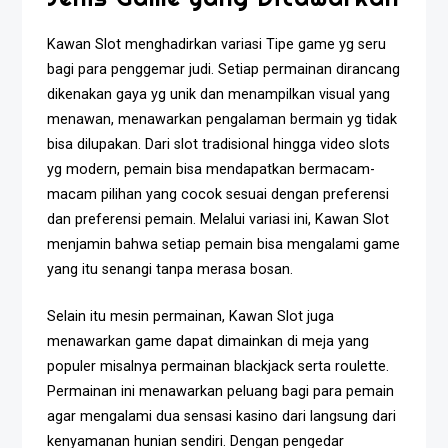
Kawan Slot menghadirkan variasi Tipe game yg seru
bagi para penggemar judi. Setiap permainan dirancang
dikenakan gaya yg unik dan menampilkan visual yang
menawan, menawarkan pengalaman bermain yg tidak
bisa dilupakan. Dari slot tradisional hingga video slots
yg modern, pemain bisa mendapatkan bermacam-
macam pilihan yang cocok sesuai dengan preferensi
dan preferensi pemain. Melalui variasi ini, Kawan Slot
menjamin bahwa setiap pemain bisa mengalami game
yang itu senangi tanpa merasa bosan.
Selain itu mesin permainan, Kawan Slot juga
menawarkan game dapat dimainkan di meja yang
populer misalnya permainan blackjack serta roulette.
Permainan ini menawarkan peluang bagi para pemain
agar mengalami dua sensasi kasino dari langsung dari
kenyamanan hunian sendiri. Dengan pengedar