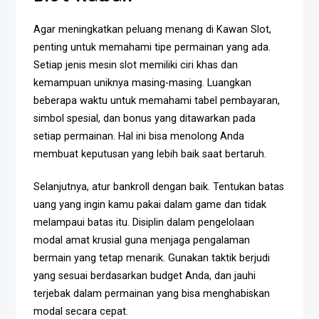
Agar meningkatkan peluang menang di Kawan Slot,
penting untuk memahami tipe permainan yang ada.
Setiap jenis mesin slot memiliki ciri khas dan
kemampuan uniknya masing-masing. Luangkan
beberapa waktu untuk memahami tabel pembayaran,
simbol spesial, dan bonus yang ditawarkan pada
setiap permainan. Hal ini bisa menolong Anda
membuat keputusan yang lebih baik saat bertaruh.
Selanjutnya, atur bankroll dengan baik. Tentukan batas
uang yang ingin kamu pakai dalam game dan tidak
melampaui batas itu. Disiplin dalam pengelolaan
modal amat krusial guna menjaga pengalaman
bermain yang tetap menarik. Gunakan taktik berjudi
yang sesuai berdasarkan budget Anda, dan jauhi
terjebak dalam permainan yang bisa menghabiskan
modal secara cepat.