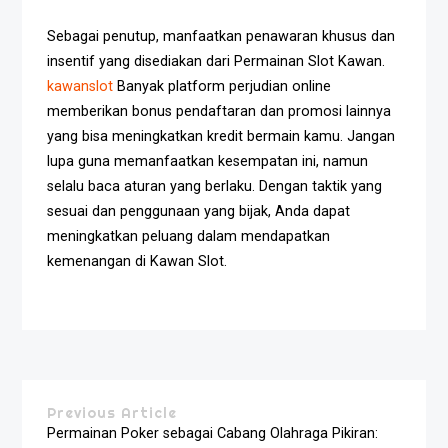
Sebagai penutup, manfaatkan penawaran khusus dan
insentif yang disediakan dari Permainan Slot Kawan.
kawanslot
Banyak platform perjudian online
memberikan bonus pendaftaran dan promosi lainnya
yang bisa meningkatkan kredit bermain kamu. Jangan
lupa guna memanfaatkan kesempatan ini, namun
selalu baca aturan yang berlaku. Dengan taktik yang
sesuai dan penggunaan yang bijak, Anda dapat
meningkatkan peluang dalam mendapatkan
kemenangan di Kawan Slot.
Previous Article
Permainan Poker sebagai Cabang Olahraga Pikiran: