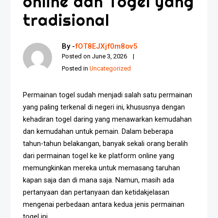
online dan Togel yang
tradisional
By -
fOT8EJXjf0m8ov5
Posted on
June 3, 2026
Posted in
Uncategorized
Permainan togel sudah menjadi salah satu permainan
yang paling terkenal di negeri ini, khususnya dengan
kehadiran togel daring yang menawarkan kemudahan
dan kemudahan untuk pemain. Dalam beberapa
tahun-tahun belakangan, banyak sekali orang beralih
dari permainan togel ke ke platform online yang
memungkinkan mereka untuk memasang taruhan
kapan saja dan di mana saja. Namun, masih ada
pertanyaan dan pertanyaan dan ketidakjelasan
mengenai perbedaan antara kedua jenis permainan
togel ini.