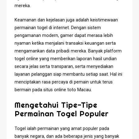
mereka.
Keamanan dan kejelasan juga adalah keistimewaan
permainan togel di internet. Dengan sistem
pengamanan modern, gamer dapat merasa lebih
nyaman ketika menjalani transaksi keuangan serta
mengamankan data pribadi mereka. Banyak platform
togel online yang memberikan laporan hasil undian
secara jelas serta transparan, serta menyediakan
layanan pelanggan siap membantu setiap saat. Hal ini
menciptakan rasa percaya di pemain untuk terus
bermain pada situs online toto Macau.
Mengetahui Tipe-Tipe
Permainan Togel Populer
Togel ialah permainan yang amat populer pada
banyak negara, dan ada beberapa jenis yang banyak