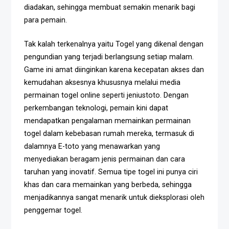
diadakan, sehingga membuat semakin menarik bagi
para pemain.
Tak kalah terkenalnya yaitu Togel yang dikenal dengan
pengundian yang terjadi berlangsung setiap malam.
Game ini amat diinginkan karena kecepatan akses dan
kemudahan aksesnya khususnya melalui media
permainan togel online seperti jeniustoto. Dengan
perkembangan teknologi, pemain kini dapat
mendapatkan pengalaman memainkan permainan
togel dalam kebebasan rumah mereka, termasuk di
dalamnya E-toto yang menawarkan yang
menyediakan beragam jenis permainan dan cara
taruhan yang inovatif. Semua tipe togel ini punya ciri
khas dan cara memainkan yang berbeda, sehingga
menjadikannya sangat menarik untuk dieksplorasi oleh
penggemar togel.