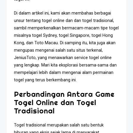
Di dalam artikel ini, kami akan membahas berbagai
unsur tentang togel online dan dan togel tradisional,
sambil memperkenalkan bermacam-macam tipe togel
misalnya togel Sydney, togel Singapore, togel Hong
Kong, dan Toto Macau. Di samping itu, kita juga akan
mengupas mengenai salah satu situs terkenal,
JeniusToto, yang menawarkan service togel online
yang lengkap. Mari kita eksplorasi bersama-sama dan
mempelajari lebih dalam mengenai alam permainan
togel yang terus berkembang ini.
Perbandingan Antara Game
Togel Online dan Togel
Tradisional
Togel tradisional merupakan salah satu bentuk
hiburan yang eksis sejak lama di masyarakat.