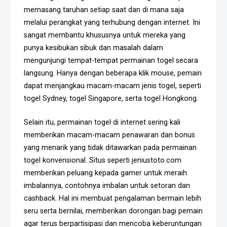
memasang taruhan setiap saat dan di mana saja
melalui perangkat yang terhubung dengan internet. Ini
sangat membantu khususnya untuk mereka yang
punya kesibukan sibuk dan masalah dalam
mengunjungi tempat-tempat permainan togel secara
langsung. Hanya dengan beberapa klik mouse, pemain
dapat menjangkau macam-macam jenis togel, seperti
togel Sydney, togel Singapore, serta togel Hongkong.
Selain itu, permainan togel di internet sering kali
memberikan macam-macam penawaran dan bonus
yang menarik yang tidak ditawarkan pada permainan
togel konvensional. Situs seperti jeniustoto.com
memberikan peluang kepada gamer untuk meraih
imbalannya, contohnya imbalan untuk setoran dan
cashback. Hal ini membuat pengalaman bermain lebih
seru serta bernilai, memberikan dorongan bagi pemain
agar terus berpartisipasi dan mencoba keberuntungan