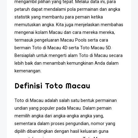
mengambil pilihan yang tepat. Melalui data ini, para
petaruh dapat mendalami pola permainan dan angka
statistik yang membantu para pemain ketika
memutuskan angka. Kita juga menjelaskan membahas
mengenai kolam Macau dan cara mereka mereka,
termasuk pengeluaran Macau Pools serta cara
bermain Toto di Macau 4D serta Toto Macau 5D.
Bersiaplah untuk mengerti alam Toto di Macau secara
lebih baik dan menambah kemungkinan Anda dalam
kemenangan.
Definisi Toto Macau
Toto di Macau adalah salah satu bentuk permainan
undian yang populer pada Macau. Dalam pemain
memilih angka dari angka-angka angka yang,
sementara dalam proses pengundian, nomor yang
dipilih dibandingkan dengan hasil keluaran guna