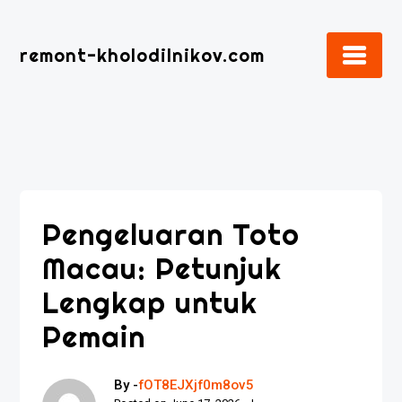
Skip
to
remont-kholodilnikov.com
content
Pengeluaran Toto
Macau: Petunjuk
Lengkap untuk
Pemain
By -
fOT8EJXjf0m8ov5