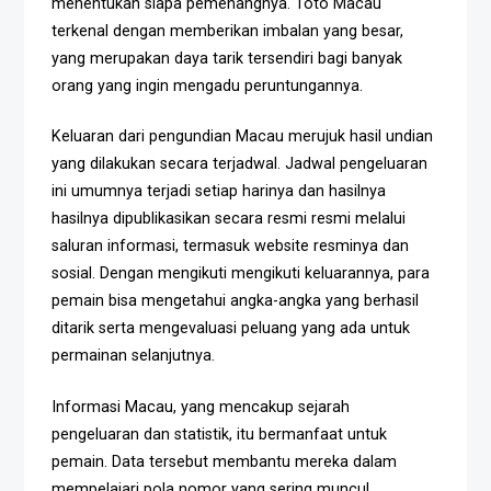
menentukan siapa pemenangnya. Toto Macau
terkenal dengan memberikan imbalan yang besar,
yang merupakan daya tarik tersendiri bagi banyak
orang yang ingin mengadu peruntungannya.
Keluaran dari pengundian Macau merujuk hasil undian
yang dilakukan secara terjadwal. Jadwal pengeluaran
ini umumnya terjadi setiap harinya dan hasilnya
hasilnya dipublikasikan secara resmi resmi melalui
saluran informasi, termasuk website resminya dan
sosial. Dengan mengikuti mengikuti keluarannya, para
pemain bisa mengetahui angka-angka yang berhasil
ditarik serta mengevaluasi peluang yang ada untuk
permainan selanjutnya.
Informasi Macau, yang mencakup sejarah
pengeluaran dan statistik, itu bermanfaat untuk
pemain. Data tersebut membantu mereka dalam
mempelajari pola nomor yang sering muncul,