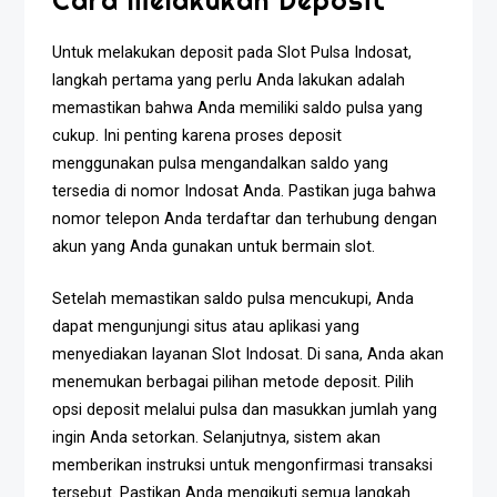
Untuk melakukan deposit pada Slot Pulsa Indosat,
langkah pertama yang perlu Anda lakukan adalah
memastikan bahwa Anda memiliki saldo pulsa yang
cukup. Ini penting karena proses deposit
menggunakan pulsa mengandalkan saldo yang
tersedia di nomor Indosat Anda. Pastikan juga bahwa
nomor telepon Anda terdaftar dan terhubung dengan
akun yang Anda gunakan untuk bermain slot.
Setelah memastikan saldo pulsa mencukupi, Anda
dapat mengunjungi situs atau aplikasi yang
menyediakan layanan Slot Indosat. Di sana, Anda akan
menemukan berbagai pilihan metode deposit. Pilih
opsi deposit melalui pulsa dan masukkan jumlah yang
ingin Anda setorkan. Selanjutnya, sistem akan
memberikan instruksi untuk mengonfirmasi transaksi
tersebut. Pastikan Anda mengikuti semua langkah