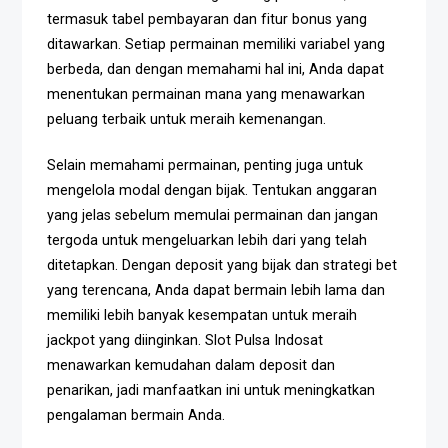
termasuk tabel pembayaran dan fitur bonus yang
ditawarkan. Setiap permainan memiliki variabel yang
berbeda, dan dengan memahami hal ini, Anda dapat
menentukan permainan mana yang menawarkan
peluang terbaik untuk meraih kemenangan.
Selain memahami permainan, penting juga untuk
mengelola modal dengan bijak. Tentukan anggaran
yang jelas sebelum memulai permainan dan jangan
tergoda untuk mengeluarkan lebih dari yang telah
ditetapkan. Dengan deposit yang bijak dan strategi bet
yang terencana, Anda dapat bermain lebih lama dan
memiliki lebih banyak kesempatan untuk meraih
jackpot yang diinginkan. Slot Pulsa Indosat
menawarkan kemudahan dalam deposit dan
penarikan, jadi manfaatkan ini untuk meningkatkan
pengalaman bermain Anda.