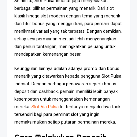
Selain itu, Slot Pulsa Indosat juga menyediakan
berbagai pilihan permainan yang menarik. Dari slot
klasik hingga slot modern dengan tema yang menarik
dan fitur bonus yang menggiurkan, para pemain dapat
menikmati variasi yang tak terbatas. Dengan demikian,
setiap sesi permainan menjadi lebih menyenangkan
dan penuh tantangan, meningkatkan peluang untuk
mendapatkan kemenangan besar.
Keunggulan lainnya adalah adanya promo dan bonus
menarik yang ditawarkan kepada pengguna Slot Pulsa
Indosat. Dengan berbagai penawaran seperti bonus
deposit dan cashback, pemain memiliki lebih banyak
kesempatan untuk menggandakan kemenangan
mereka.
Slot Via Pulsa
Ini tentunya menjadi daya tarik
tersendiri bagi para peminat slot yang ingin
memaksimalkan setiap putaran permainan mereka.
Cara Melakukan Deposit