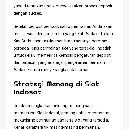
yang ditentukan untuk menyelesaikan proses deposit
dengan sukses.
Setelah deposit berhasil, saldo permainan Anda akan
terisi sesuai dengan jumlah yang telah Anda setorkan.
Kini Anda dapat mulai menikmati serunya bermain
berbagai jenis permainan slot yang tersedia. Ingatlah
untuk selalu memeriksa kembali pengaturan deposit
dan batasan yang ada agar pengalaman bermain
Anda semakin menyenangkan dan aman.
Strategi Menang di Slot
Indosat
Untuk meningkatkan peluang menang saat
memainkan Slot Indosat, penting untuk memahami
mekanisme permainan dan jenis slot yang tersedia.
Kenali karakteristik masing-masing permainan,