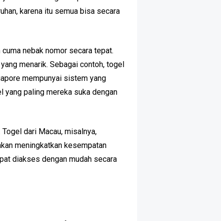
aruhan, karena itu semua bisa secara
 cuma nebak nomor secara tepat.
yang menarik. Sebagai contoh, togel
ingapore mempunyai sistem yang
el yang paling mereka suka dengan
. Togel dari Macau, misalnya,
n akan meningkatkan kesempatan
dapat diakses dengan mudah secara