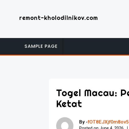
Skip
to
remont-kholodilnikov.com
content
SAMPLE PAGE
Togel Macau: P
Ketat
By -
fOT8EJXjf0m8ov5
Posted on
June 4, 2026