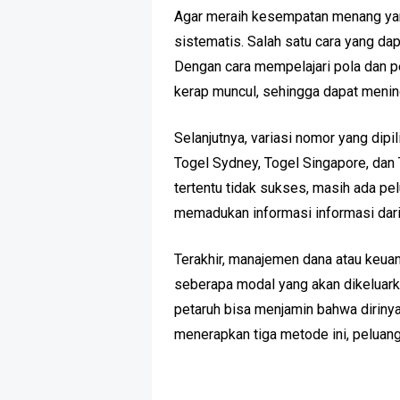
Agar meraih kesempatan menang yang
sistematis. Salah satu cara yang da
Dengan cara mempelajari pola dan pe
kerap muncul, sehingga dapat menin
Selanjutnya, variasi nomor yang dipi
Togel Sydney, Togel Singapore, da
tertentu tidak sukses, masih ada p
memadukan informasi informasi dari
Terakhir, manajemen dana atau keua
seberapa modal yang akan dikeluarkan
petaruh bisa menjamin bahwa dirinya
menerapkan tiga metode ini, peluang