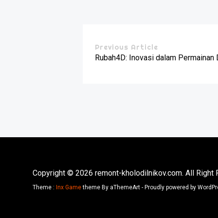
Previous Article
Rubah4D: Inovasi dalam Permainan D
Copyright © 2026 remont-kholodilnikov.com. All Right
Theme :
Inx Game
theme By aThemeArt - Proudly powered by WordPr