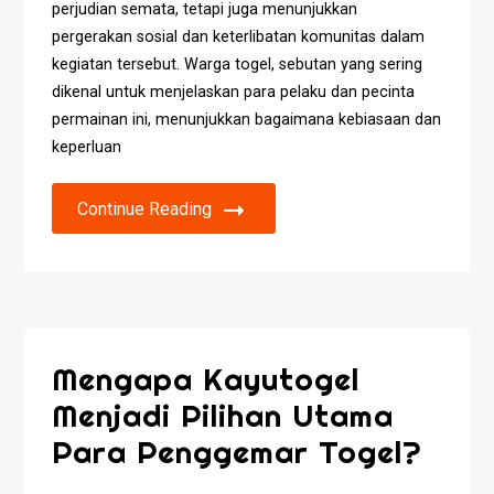
perjudian semata, tetapi juga menunjukkan
pergerakan sosial dan keterlibatan komunitas dalam
kegiatan tersebut. Warga togel, sebutan yang sering
dikenal untuk menjelaskan para pelaku dan pecinta
permainan ini, menunjukkan bagaimana kebiasaan dan
keperluan
Continue Reading
Mengapa Kayutogel
Menjadi Pilihan Utama
Para Penggemar Togel?