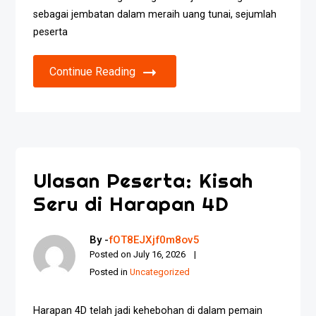
sebagai jembatan dalam meraih uang tunai, sejumlah
peserta
Continue Reading
Ulasan Peserta: Kisah
Seru di Harapan 4D
By -
fOT8EJXjf0m8ov5
Posted on
July 16, 2026
Posted in
Uncategorized
Harapan 4D telah jadi kehebohan di dalam pemain