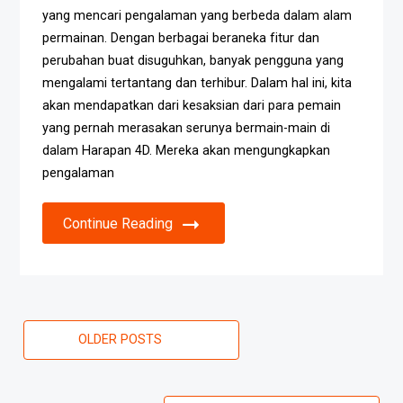
yang mencari pengalaman yang berbeda dalam alam
permainan. Dengan berbagai beraneka fitur dan
perubahan buat disuguhkan, banyak pengguna yang
mengalami tertantang dan terhibur. Dalam hal ini, kita
akan mendapatkan dari kesaksian dari para pemain
yang pernah merasakan serunya bermain-main di
dalam Harapan 4D. Mereka akan mengungkapkan
pengalaman
Continue Reading
Posts
OLDER POSTS
navigation