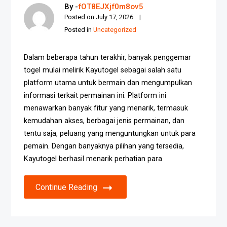
By -
fOT8EJXjf0m8ov5
Posted on
July 17, 2026
Posted in
Uncategorized
Dalam beberapa tahun terakhir, banyak penggemar
togel mulai melirik Kayutogel sebagai salah satu
platform utama untuk bermain dan mengumpulkan
informasi terkait permainan ini. Platform ini
menawarkan banyak fitur yang menarik, termasuk
kemudahan akses, berbagai jenis permainan, dan
tentu saja, peluang yang menguntungkan untuk para
pemain. Dengan banyaknya pilihan yang tersedia,
Kayutogel berhasil menarik perhatian para
Continue Reading