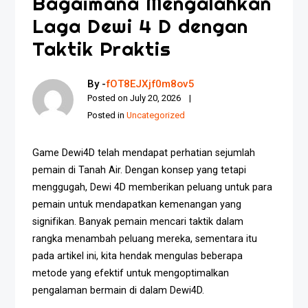
Bagaimana Mengalahkan
Laga Dewi 4 D dengan
Taktik Praktis
By -
fOT8EJXjf0m8ov5
Posted on
July 20, 2026
Posted in
Uncategorized
Game Dewi4D telah mendapat perhatian sejumlah
pemain di Tanah Air. Dengan konsep yang tetapi
menggugah, Dewi 4D memberikan peluang untuk para
pemain untuk mendapatkan kemenangan yang
signifikan. Banyak pemain mencari taktik dalam
rangka menambah peluang mereka, sementara itu
pada artikel ini, kita hendak mengulas beberapa
metode yang efektif untuk mengoptimalkan
pengalaman bermain di dalam Dewi4D.