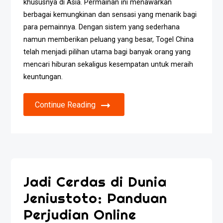
khususnya di Asia. Permainan ini menawarkan
berbagai kemungkinan dan sensasi yang menarik bagi
para pemainnya. Dengan sistem yang sederhana
namun memberikan peluang yang besar, Togel China
telah menjadi pilihan utama bagi banyak orang yang
mencari hiburan sekaligus kesempatan untuk meraih
keuntungan.
Continue Reading
Jadi Cerdas di Dunia
Jeniustoto: Panduan
Perjudian Online