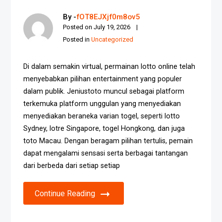
By -
fOT8EJXjf0m8ov5
Posted on
July 19, 2026
Posted in
Uncategorized
Di dalam semakin virtual, permainan lotto online telah
menyebabkan pilihan entertainment yang populer
dalam publik. Jeniustoto muncul sebagai platform
terkemuka platform unggulan yang menyediakan
menyediakan beraneka varian togel, seperti lotto
Sydney, lotre Singapore, togel Hongkong, dan juga
toto Macau. Dengan beragam pilihan tertulis, pemain
dapat mengalami sensasi serta berbagai tantangan
dari berbeda dari setiap setiap
Continue Reading