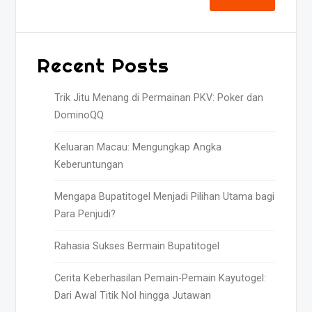
Recent Posts
Trik Jitu Menang di Permainan PKV: Poker dan
DominoQQ
Keluaran Macau: Mengungkap Angka
Keberuntungan
Mengapa Bupatitogel Menjadi Pilihan Utama bagi
Para Penjudi?
Rahasia Sukses Bermain Bupatitogel
Cerita Keberhasilan Pemain-Pemain Kayutogel:
Dari Awal Titik Nol hingga Jutawan