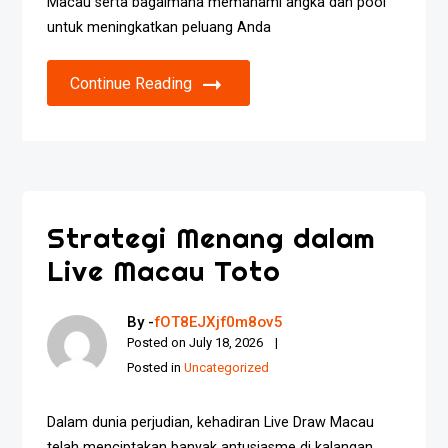
Macau serta bagaimana memahami angka dan pool
untuk meningkatkan peluang Anda
Continue Reading
Strategi Menang dalam
Live Macau Toto
By -
fOT8EJXjf0m8ov5
Posted on
July 18, 2026
Posted in
Uncategorized
Dalam dunia perjudian, kehadiran Live Draw Macau
telah menciptakan banyak antusiasme di kalangan