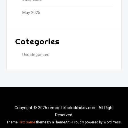
May 2025
Categories
Uncategorized
Copyright © 2026 remont-kholodilnikov.com. All Right
Reserved.
Theme :
Inx Game
theme By aThemeArt - Proudly powered by WordPress.