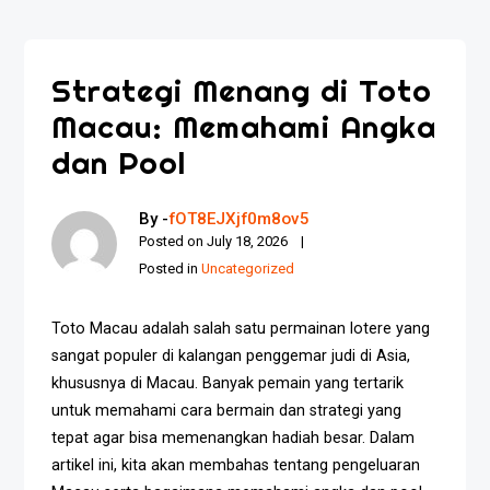
Strategi Menang di Toto
Macau: Memahami Angka
dan Pool
By -
fOT8EJXjf0m8ov5
Posted on
July 18, 2026
Posted in
Uncategorized
Toto Macau adalah salah satu permainan lotere yang
sangat populer di kalangan penggemar judi di Asia,
khususnya di Macau. Banyak pemain yang tertarik
untuk memahami cara bermain dan strategi yang
tepat agar bisa memenangkan hadiah besar. Dalam
artikel ini, kita akan membahas tentang pengeluaran