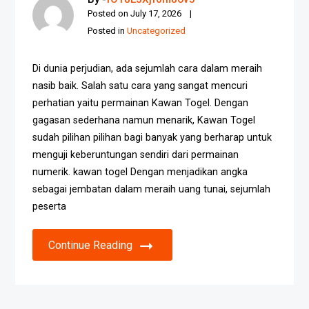
Posted on
July 17, 2026
Posted in
Uncategorized
Di dunia perjudian, ada sejumlah cara dalam meraih
nasib baik. Salah satu cara yang sangat mencuri
perhatian yaitu permainan Kawan Togel. Dengan
gagasan sederhana namun menarik, Kawan Togel
sudah pilihan pilihan bagi banyak yang berharap untuk
menguji keberuntungan sendiri dari permainan
numerik. kawan togel Dengan menjadikan angka
sebagai jembatan dalam meraih uang tunai, sejumlah
peserta
Continue Reading