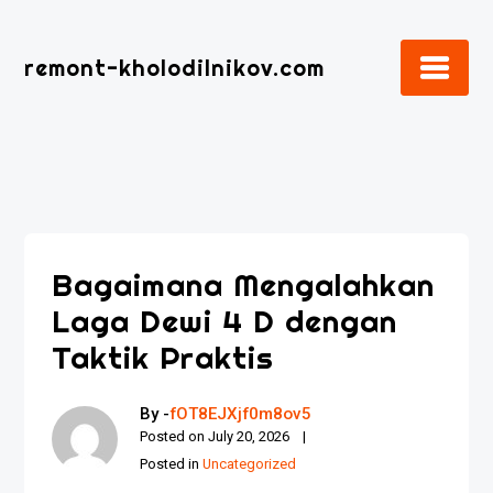
Skip
to
remont-kholodilnikov.com
content
Bagaimana Mengalahkan
Laga Dewi 4 D dengan
Taktik Praktis
By -
fOT8EJXjf0m8ov5
Posted on
July 20, 2026
Posted in
Uncategorized