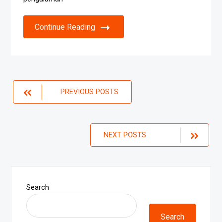
Continue Reading
Posts
PREVIOUS POSTS
navigation
NEXT POSTS
Search
Search