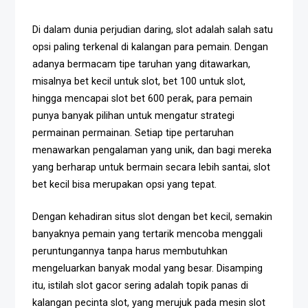
Di dalam dunia perjudian daring, slot adalah salah satu
opsi paling terkenal di kalangan para pemain. Dengan
adanya bermacam tipe taruhan yang ditawarkan,
misalnya bet kecil untuk slot, bet 100 untuk slot,
hingga mencapai slot bet 600 perak, para pemain
punya banyak pilihan untuk mengatur strategi
permainan permainan. Setiap tipe pertaruhan
menawarkan pengalaman yang unik, dan bagi mereka
yang berharap untuk bermain secara lebih santai, slot
bet kecil bisa merupakan opsi yang tepat.
Dengan kehadiran situs slot dengan bet kecil, semakin
banyaknya pemain yang tertarik mencoba menggali
peruntungannya tanpa harus membutuhkan
mengeluarkan banyak modal yang besar. Disamping
itu, istilah slot gacor sering adalah topik panas di
kalangan pecinta slot, yang merujuk pada mesin slot