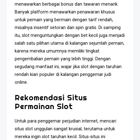
menawarkan berbagai bonus dan tawaran menarik.
Banyak platform menawarkan penawaran khusus
untuk pemain yang bermain dengan tarif rendah,
misalnya insentif setoran dan spin gratis. Di samping
itu, slot menguntungkan dengan bet kecil juga menjadi
salah satu pilihan utama di kalangan sejumlah pemain,
karena mereka umumnya memiliki tingkat
pengembalian pemain yang lebih tinggi. Dengan
segudang manfaat ini, wajar jika slot dengan taruhan
rendah kian populer di kalangan penggemar judi
online.
Rekomendasi Situs
Permainan Slot
Untuk para penggemar perjudian internet, mencari
situs slot unggulan sangat krusial, terutama untuk
mereka ingin slot taruhan kecil. Situs-situs ini