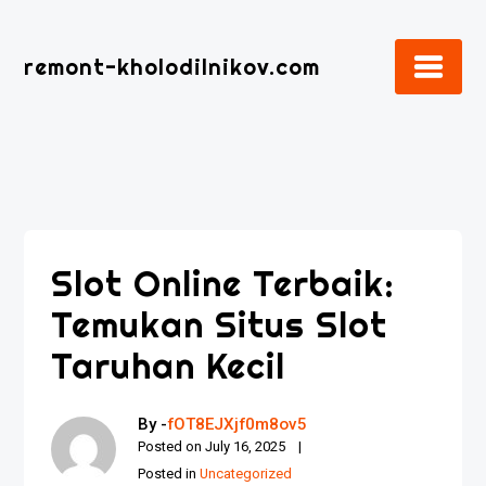
Skip
to
remont-kholodilnikov.com
content
Slot Online Terbaik:
Temukan Situs Slot
Taruhan Kecil
By -
fOT8EJXjf0m8ov5
Posted on
July 16, 2025
Posted in
Uncategorized