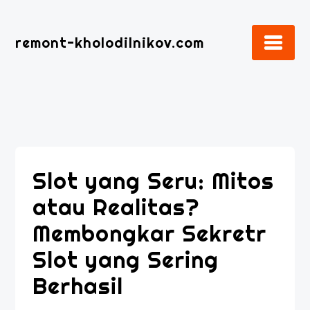
Skip
to
remont-kholodilnikov.com
content
Slot yang Seru: Mitos
atau Realitas?
Membongkar Sekretr
Slot yang Sering
Berhasil