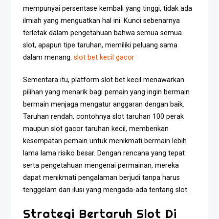
mempunyai persentase kembali yang tinggi, tidak ada
ilmiah yang menguatkan hal ini. Kunci sebenarnya
terletak dalam pengetahuan bahwa semua semua
slot, apapun tipe taruhan, memiliki peluang sama
dalam menang.
slot bet kecil gacor
Sementara itu, platform slot bet kecil menawarkan
pilihan yang menarik bagi pemain yang ingin bermain
bermain menjaga mengatur anggaran dengan baik.
Taruhan rendah, contohnya slot taruhan 100 perak
maupun slot gacor taruhan kecil, memberikan
kesempatan pemain untuk menikmati bermain lebih
lama lama risiko besar. Dengan rencana yang tepat
serta pengetahuan mengenai permainan, mereka
dapat menikmati pengalaman berjudi tanpa harus
tenggelam dari ilusi yang mengada-ada tentang slot.
Strategi Bertaruh Slot Di