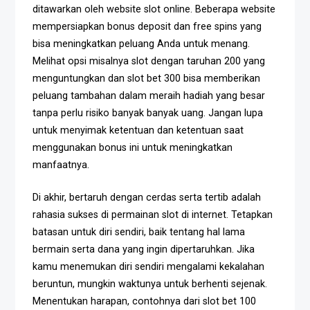
ditawarkan oleh website slot online. Beberapa website
mempersiapkan bonus deposit dan free spins yang
bisa meningkatkan peluang Anda untuk menang.
Melihat opsi misalnya slot dengan taruhan 200 yang
menguntungkan dan slot bet 300 bisa memberikan
peluang tambahan dalam meraih hadiah yang besar
tanpa perlu risiko banyak banyak uang. Jangan lupa
untuk menyimak ketentuan dan ketentuan saat
menggunakan bonus ini untuk meningkatkan
manfaatnya.
Di akhir, bertaruh dengan cerdas serta tertib adalah
rahasia sukses di permainan slot di internet. Tetapkan
batasan untuk diri sendiri, baik tentang hal lama
bermain serta dana yang ingin dipertaruhkan. Jika
kamu menemukan diri sendiri mengalami kekalahan
beruntun, mungkin waktunya untuk berhenti sejenak.
Menentukan harapan, contohnya dari slot bet 100