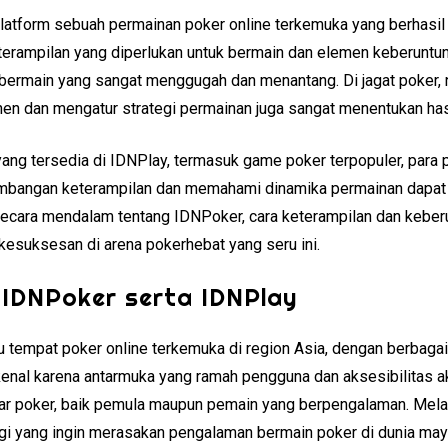
platform sebuah permainan poker online terkemuka yang berhasil
erampilan yang diperlukan untuk bermain dan elemen keberuntung
main yang sangat menggugah dan menantang. Di jagat poker, nas
 dan mengatur strategi permainan juga sangat menentukan hasil
yang tersedia di IDNPlay, termasuk game poker terpopuler, par
gembangan keterampilan dan memahami dinamika permainan dapa
secara mendalam tentang IDNPoker, cara keterampilan dan keberu
kesuksesan di arena pokerhebat yang seru ini.
 IDNPoker serta IDNPlay
u tempat poker online terkemuka di region Asia, dengan berbag
ikenal karena antarmuka yang ramah pengguna dan aksesibilitas
 poker, baik pemula maupun pemain yang berpengalaman. Melalu
i yang ingin merasakan pengalaman bermain poker di dunia may