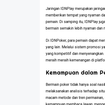
Jaringan IDNPlay merupakan jaringa
memberikan tempat yang nyaman dan 
pemain. Di samping itu, IDNPlay ju
bermain semakin lebih nyaman dan
Di IDNPoker, para pemain dapat men
yang lain. Melalui sistem promosi y
yang kompetitif dan menyenangkan. 
meraih meraih kemenangan di platfor
Kemampuan dalam P
Bermain poker tidak hanya soal nasi
melaksanakan analisis terhadap sit
macam metode dan tren permainan, s
kemampuan membaca lawan, mengetah