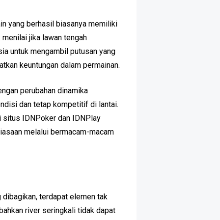
in yang berhasil biasanya memiliki
menilai jika lawan tengah
sia untuk mengambil putusan yang
apatkan keuntungan dalam permainan.
dengan perubahan dinamika
si dan tetap kompetitif di lantai.
di situs IDNPoker dan IDNPlay
iasaan melalui bermacam-macam
 dibagikan, terdapat elemen tak
ahkan river seringkali tidak dapat