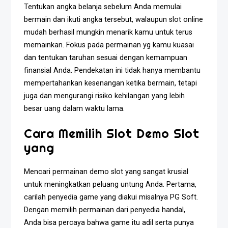
Tentukan angka belanja sebelum Anda memulai
bermain dan ikuti angka tersebut, walaupun slot online
mudah berhasil mungkin menarik kamu untuk terus
memainkan. Fokus pada permainan yg kamu kuasai
dan tentukan taruhan sesuai dengan kemampuan
finansial Anda. Pendekatan ini tidak hanya membantu
mempertahankan kesenangan ketika bermain, tetapi
juga dan mengurangi risiko kehilangan yang lebih
besar uang dalam waktu lama.
Cara Memilih Slot Demo Slot
yang
Mencari permainan demo slot yang sangat krusial
untuk meningkatkan peluang untung Anda. Pertama,
carilah penyedia game yang diakui misalnya PG Soft.
Dengan memilih permainan dari penyedia handal,
Anda bisa percaya bahwa game itu adil serta punya