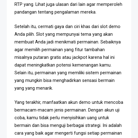
RTP yang. Lihat juga ulasan dari lain agar memperoleh
pandangan tentang pengalaman mereka.
Setelah itu, cermati gaya dan ciri khas dari slot demo
Anda pilih. Slot yang mempunyai tema yang akan
membuat Anda jadi menikmati permainan. Sebaiknya
agar memilih permainan yang fitur tambahan
misalnya putaran gratis atau jackpot karena hal ini
dapat meningkatkan potensi kemenangan kamu.
Selain itu, permainan yang memiliki sistem permainan
yang mungkin bisa menghadirkan sensasi bermain
yang yang menarik.
Yang terakhir, manfaatkan akun demo untuk mencoba
bermacam-macam jenis permainan. Dengan akun uji
coba, kamu tidak perlu menyisihkan uang untuk
bermain dan bisa menguji berbagai strategi. Ini adalah
cara yang baik agar mengerti fungsi setiap permainan