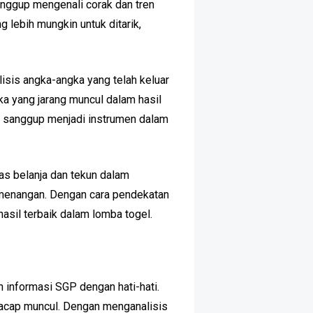
nggup mengenali corak dan tren
 lebih mungkin untuk ditarik,
isis angka-angka yang telah keluar
a yang jarang muncul dalam hasil
P sanggup menjadi instrumen dalam
as belanja dan tekun dalam
emenangan. Dengan cara pendekatan
sil terbaik dalam lomba togel.
informasi SGP dengan hati-hati.
 acap muncul. Dengan menganalisis