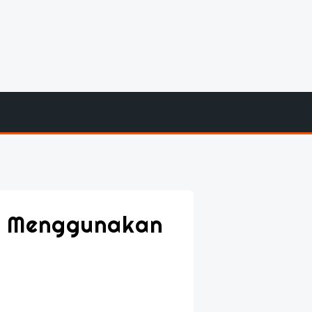
: Menggunakan