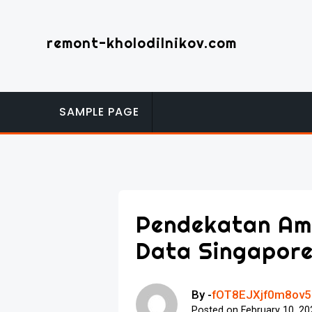
Skip
to
remont-kholodilnikov.com
content
SAMPLE PAGE
Pendekatan Am
Data Singapore
By -
fOT8EJXjf0m8ov5
Posted on
February 10, 20