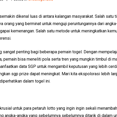
 semakin dikenal luas di antara kalangan masyarakat. Salah satu t
ya orang yang berminat untuk menguji peruntungannya dari angka
enggapai kemenangan. Salah satu metode untuk meningkatkan ke
rensi.
ng sangat penting bagi beberapa pemain togel. Dengan mempelaj
 pemain bisa meneliti pola serta tren yang mungkin timbul di mas
anfaatkan data SGP untuk mengambil keputusan yang lebih cer
gkan sgp prize dapat meningkat. Mari kita ekspolorasi lebih lan
diperhatikan dalam togel ini.
rusial untuk para petaruh lotto yang ingin ingin sekali menam
ng angka-angka yang sebelumnya sebelumnya ditarik di dalam u