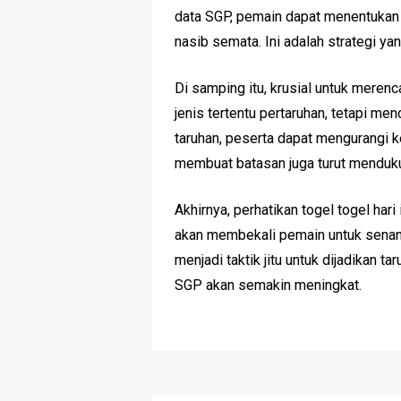
data SGP, pemain dapat menentukan
nasib semata. Ini adalah strategi 
Di samping itu, krusial untuk merenc
jenis tertentu pertaruhan, tetapi m
taruhan, peserta dapat mengurangi
membuat batasan juga turut mendukun
Akhirnya, perhatikan togel togel hari
akan membekali pemain untuk senant
menjadi taktik jitu untuk dijadikan 
SGP akan semakin meningkat.