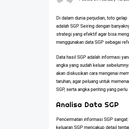
Di dalam dunia perjudian, toto gelap
adalah SGP. Seiring dengan banyakn
strategi yang efektif agar bisa m
menggunakan data SGP sebagai refe
Data hasil SGP adalah informasi ya
angka yang sudah keluar sebelumnya,
akan diskusikan cara mengenai mem
taruhan, agar peluang untuk memenan
SGP, serta angka penting yang perlu 
Analisa Data SGP
Pencermatan informasi SGP sangat k
keluaran SGP mencakup detail tenta