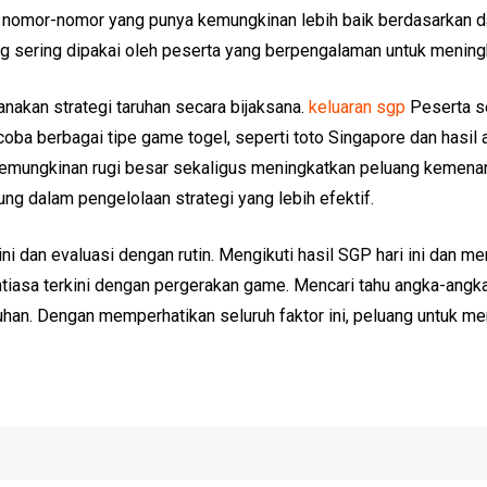
 nomor-nomor yang punya kemungkinan lebih baik berdasarkan d
yang sering dipakai oleh peserta yang berpengalaman untuk meni
anakan strategi taruhan secara bijaksana.
keluaran sgp
Peserta se
encoba berbagai tipe game togel, seperti toto Singapore dan has
 kemungkinan rugi besar sekaligus meningkatkan peluang kemena
g dalam pengelolaan strategi yang lebih efektif.
 ini dan evaluasi dengan rutin. Mengikuti hasil SGP hari ini dan m
iasa terkini dengan pergerakan game. Mencari tahu angka-angka 
taruhan. Dengan memperhatikan seluruh faktor ini, peluang untuk 