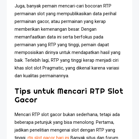
Juga, banyak pemain mencari-cari bocoran RTP
permainan slot yang mempublikasikan data perihal
permainan gacor, atau permainan yang kerap
memberikan kemenangan besar. Dengan
memanfaatkan data ini serta berfokus pada
permainan yang RTP yang tinggi, pemain dapat
memposisikan dirinya untuk mendapatkan hasil yang
baik. Terlebih lagi, RTP yang tinggi kerap menjadi ciri
khas slot slot Pragmatic, yang dikenal karena variasi
dan kualitas permainannya.
Tips untuk Mencari RTP Slot
Gacor
Mencari RTP slot gacor bukan sederhana, tetapi ada
beberapa petunjuk yang bisa menolong. Pertama,
jadikan penelitian mengenai slot dengan RTP yang
tinggi.
rtp slot gacor hari ini
Banyak situs dan forum