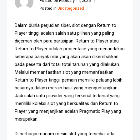
Posted on
February 11, 2026
Posted in
Uncategorized
Dalam dunia perjudian siber, slot dengan Return to
Player tinggi adalah salah satu pilihan yang paling
digemari oleh para partisipan. Return to Player atau
Return to Player adalah prosentase yang menandakan
seberapa banyak nilai yang akan akan dikembalikan
pada peserta dari total total taruhan yang dilakukan.
Melalui memanfaatkan slot yang memanfaatkan
Return to Player tinggi, pemain memiliki peluang lebih
besarnya dalam meraih hasil yang menguntungkan.
Jadi salah satu provider yang terkenal terkenal yang
memiliki koleksi slot yang berkualitas dan Return to
Player yang menjanjikan adalah Pragmatic Play yang
merupakan.
Di berbagai macam mesin slot yang tersedia, ada