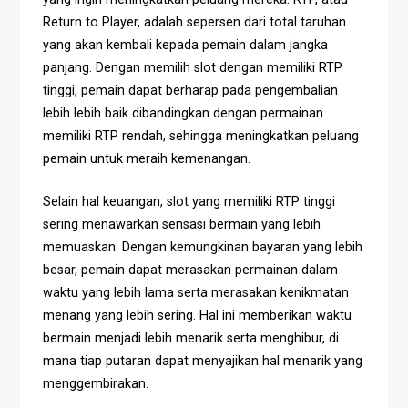
Return to Player, adalah sepersen dari total taruhan
yang akan kembali kepada pemain dalam jangka
panjang. Dengan memilih slot dengan memiliki RTP
tinggi, pemain dapat berharap pada pengembalian
lebih lebih baik dibandingkan dengan permainan
memiliki RTP rendah, sehingga meningkatkan peluang
pemain untuk meraih kemenangan.
Selain hal keuangan, slot yang memiliki RTP tinggi
sering menawarkan sensasi bermain yang lebih
memuaskan. Dengan kemungkinan bayaran yang lebih
besar, pemain dapat merasakan permainan dalam
waktu yang lebih lama serta merasakan kenikmatan
menang yang lebih sering. Hal ini memberikan waktu
bermain menjadi lebih menarik serta menghibur, di
mana tiap putaran dapat menyajikan hal menarik yang
menggembirakan.