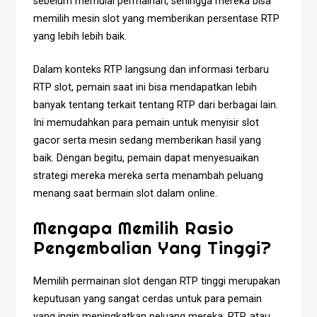
sebelum memulai permainan, sehingga mereka bisa
memilih mesin slot yang memberikan persentase RTP
yang lebih lebih baik.
Dalam konteks RTP langsung dan informasi terbaru
RTP slot, pemain saat ini bisa mendapatkan lebih
banyak tentang terkait tentang RTP dari berbagai lain.
Ini memudahkan para pemain untuk menyisir slot
gacor serta mesin sedang memberikan hasil yang
baik. Dengan begitu, pemain dapat menyesuaikan
strategi mereka mereka serta menambah peluang
menang saat bermain slot dalam online.
Mengapa Memilih Rasio
Pengembalian Yang Tinggi?
Memilih permainan slot dengan RTP tinggi merupakan
keputusan yang sangat cerdas untuk para pemain
yang ingin meningkatkan peluang mereka. RTP, atau