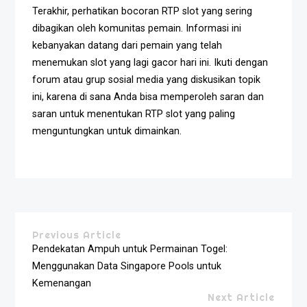
Terakhir, perhatikan bocoran RTP slot yang sering
dibagikan oleh komunitas pemain. Informasi ini
kebanyakan datang dari pemain yang telah
menemukan slot yang lagi gacor hari ini. Ikuti dengan
forum atau grup sosial media yang diskusikan topik
ini, karena di sana Anda bisa memperoleh saran dan
saran untuk menentukan RTP slot yang paling
menguntungkan untuk dimainkan.
Previous Article
Pendekatan Ampuh untuk Permainan Togel:
Menggunakan Data Singapore Pools untuk
Kemenangan
Next Article