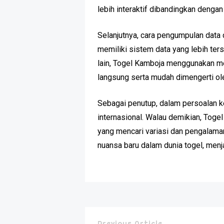
lebih interaktif dibandingkan denga
Selanjutnya, cara pengumpulan data 
memiliki sistem data yang lebih ter
lain, Togel Kamboja menggunakan me
langsung serta mudah dimengerti ole
Sebagai penutup, dalam persoalan k
internasional. Walau demikian, Tog
yang mencari variasi dan pengalam
nuansa baru dalam dunia togel, menj
Previous Article