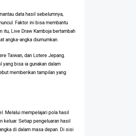
mantau data hasil sebelumnya,
uncul. Faktor ini bisa membantu
n itu, Live Draw Kamboja bertambah
saat angka-angka diumumkan.
tere Taiwan, dan Lotere Jepang.
l yang bisa ia gunakan dalam
rsebut memberikan tampilan yang
. Melalui mempelajari pola hasil
keluar. Setiap pengeluaran hasil
ngka di dalam masa depan. Di sisi