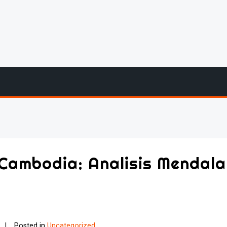
 Cambodia: Analisis Mendal
Posted in
Uncategorized