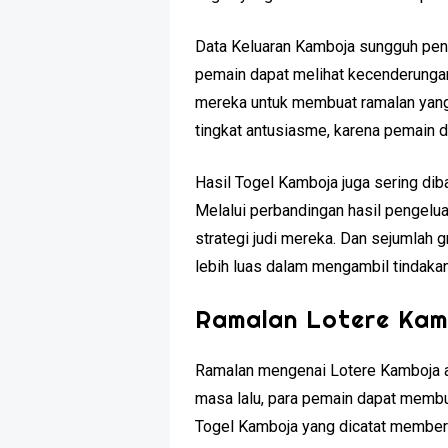
Data Keluaran Kamboja sungguh pen
pemain dapat melihat kecenderungan
mereka untuk membuat ramalan yang 
tingkat antusiasme, karena pemain 
Hasil Togel Kamboja juga sering diba
Melalui perbandingan hasil pengelu
strategi judi mereka. Dan sejumlah 
lebih luas dalam mengambil tindakan
Ramalan Lotere Kam
Ramalan mengenai Lotere Kamboja ad
masa lalu, para pemain dapat membu
Togel Kamboja yang dicatat memberi