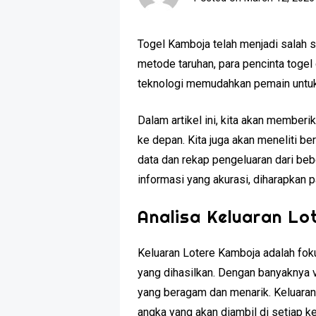
Togel Kamboja telah menjadi salah s
metode taruhan, para pencinta toge
teknologi memudahkan pemain untuk 
Dalam artikel ini, kita akan membe
ke depan. Kita juga akan meneliti b
data dan rekap pengeluaran dari 
informasi yang akurasi, diharapkan
Analisa Keluaran Lo
Keluaran Lotere Kamboja adalah foku
yang dihasilkan. Dengan banyaknya v
yang beragam dan menarik. Keluaran
angka yang akan diambil di setiap 